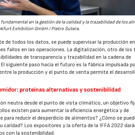
undamental en la gestión de la calidad y la trazabilidad de los al
kfurt Exhibition GmbH / Pietro Sutera.
nte de todos los datos, se puede supervisar la producción e
s fallos en las operaciones. La digitalización, otro de los
23/07/2026
30/07/2026
ibilidades de transparencia y trazabilidad en la cadena de
 El siguiente paso hacia el futuro es la fábrica impulsada p
entre la producción y el punto de venta permite el desarrol
idor: proteínas alternativas y sostenibilidad
ión neutra desde el punto de vista climático, un objetivo fi
ollos existen para aumentar la eficiencia energética y de
e para reducir el desperdicio de alimentos? ¿Cómo se pued
su calidad? Los expositores y la oferta de la IFFA 2022 dar
s con la sostenibilidad.