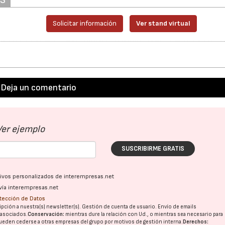
Solicitar información
Ver stand virtual
Deja un comentario
Ver ejemplo
SUSCRIBIRME GRATIS
ativos personalizados de interempresas.net
vía interempresas.net
otección de Datos
pción a nuestra(s) newsletter(s). Gestión de cuenta de usuario. Envío de emails
o asociados.
Conservación:
mientras dure la relación con Ud., o mientras sea necesario para
ueden cederse a otras
empresas del grupo
por motivos de gestión interna.
Derechos: