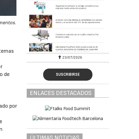
imentos.
n
 temas
23/07/2026
or
lo de
SUSCRIBIRSE
ENLACES DESTACADOS
jado por
e
án
ÚLTIMAS NOTICIAS