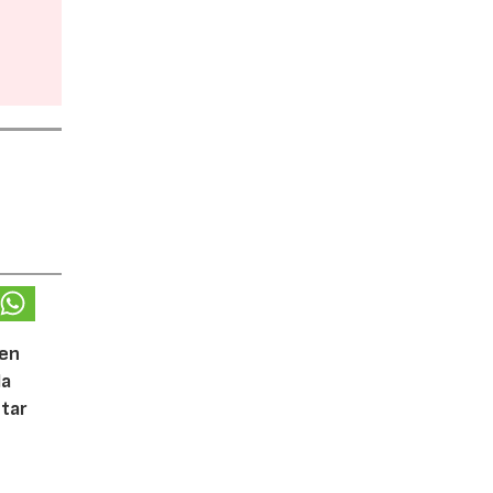
 en
la
tar