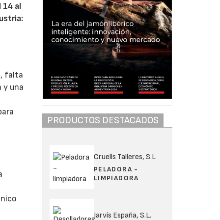
 14 al
ustria:
, falta
a y una
para
PRODUCTOS DESTACADOS
Cruells Talleres, S.L
PELADORA -
a
LIMPIADORA
énico
Jarvis España, S.L.