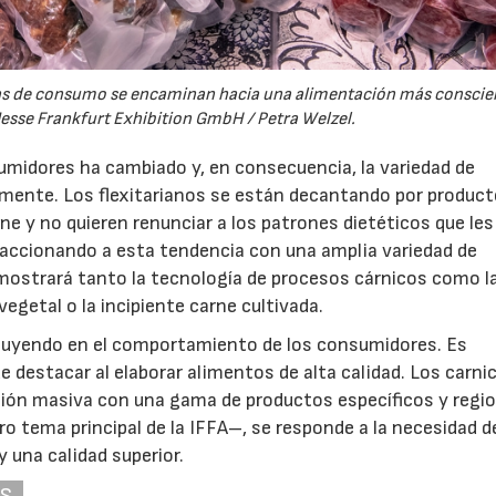
s de consumo se encaminan hacia una alimentación más conscie
esse Frankfurt Exhibition GmbH / Petra Welzel.
umidores ha cambiado y, en consecuencia, la variedad de
ente. Los flexitarianos se están decantando por produc
ne y no quieren renunciar a los patrones dietéticos que le
reaccionando a esta tendencia con una amplia variedad de
2 mostrará tanto la tecnología de procesos cárnicos como la
vegetal o la incipiente carne cultivada.
fluyendo en el comportamiento de los consumidores. Es
destacar al elaborar alimentos de alta calidad. Los carni
ión masiva con una gama de productos específicos y regio
 tema principal de la IFFA–, se responde a la necesidad d
 una calidad superior.
AS