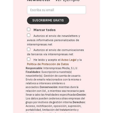
SUSCRIBIRME GRATIS
Marcar todos
Autorizo el envío de newsletters y
avisos informativos personalizados de
interempresas.net
Autorizo el envío de comunicaciones
de terceros vía interempresas.net
He leído y acepto el
Aviso Legal
y la
Política de Protección de Datos
Responsable:
Interempresas Media, S.L.U.
Finalidades:
Suscripción a nuestra(s)
newsletter(s). Gestión de cuenta de usuario.
Envío de emails relacionados con la misma o
relativos a intereses similares o
asociados.
Conservación:
mientras dure la
relación con Ud., o mientras sea necesario para
llevar a cabo las finalidades especificadas
Cesión:
Los datos pueden cederse a otras
empresas del
grupo
por motivos de gestión interna.
Derechos:
Acceso, rectificación, oposición, supresión,
portabilidad, limitación del tratatamiento y