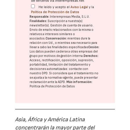
de terceros vía interempresas.net
He leído y acepto el
Aviso Legal
y la
Política de Protección de Datos
Responsable:
Interempresas Media, S.L.U.
Finalidades:
Suscripción a nuestra(s)
newsletter(s). Gestión de cuenta de usuario.
Envío de emails relacionados con la misma o
relativos a intereses similares o
asociados.
Conservación:
mientras dure la
relación con Ud., o mientras sea necesario para
llevar a cabo las finalidades especificadas
Cesión:
Los datos pueden cederse a otras
empresas del
grupo
por motivos de gestión interna.
Derechos:
Acceso, rectificación, oposición, supresión,
portabilidad, limitación del tratatamiento y
decisiones automatizadas:
contacte con
nuestro DPD
. Si considera que el tratamiento no
se ajusta a la normativa vigente, puede presentar
reclamación ante la
AEPD
.
Más información:
Política de Protección de Datos
Asia, África y América Latina
concentrarán la mayor parte del