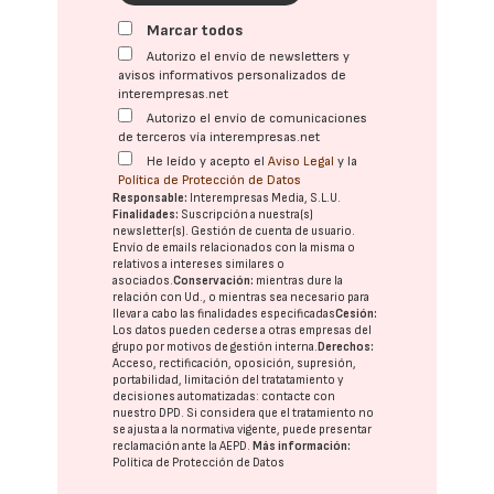
Marcar todos
Autorizo el envío de newsletters y
avisos informativos personalizados de
interempresas.net
Autorizo el envío de comunicaciones
de terceros vía interempresas.net
He leído y acepto el
Aviso Legal
y la
Política de Protección de Datos
Responsable:
Interempresas Media, S.L.U.
Finalidades:
Suscripción a nuestra(s)
newsletter(s). Gestión de cuenta de usuario.
Envío de emails relacionados con la misma o
relativos a intereses similares o
asociados.
Conservación:
mientras dure la
relación con Ud., o mientras sea necesario para
llevar a cabo las finalidades especificadas
Cesión:
Los datos pueden cederse a otras
empresas del
grupo
por motivos de gestión interna.
Derechos:
Acceso, rectificación, oposición, supresión,
portabilidad, limitación del tratatamiento y
decisiones automatizadas:
contacte con
nuestro DPD
. Si considera que el tratamiento no
se ajusta a la normativa vigente, puede presentar
reclamación ante la
AEPD
.
Más información:
Política de Protección de Datos