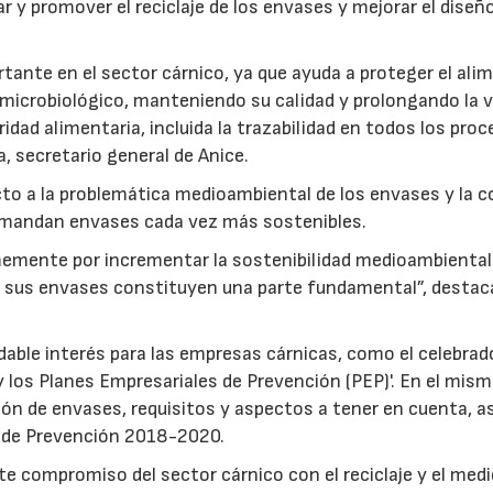
ar y promover el reciclaje de los envases y mejorar el diseñ
ante en el sector cárnico, ya que ayuda a proteger el ali
 microbiológico, manteniendo su calidad y prolongando la vi
dad alimentaria, incluida la trazabilidad en todos los pro
, secretario general de Anice.
cto a la problemática medioambiental de los envases y la c
emandan envases cada vez más sostenibles.
rmemente por incrementar la sostenibilidad medioambiental
 de sus envases constituyen una parte fundamental”, destac
able interés para las empresas cárnicas, como el celebrad
y los Planes Empresariales de Prevención (PEP)'. En el mism
ión de envases, requisitos y aspectos a tener en cuenta, 
l de Prevención 2018-2020.
e compromiso del sector cárnico con el reciclaje y el med