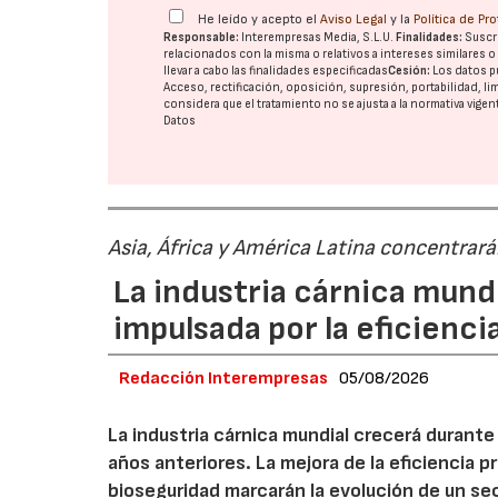
He leído y acepto el
Aviso Legal
y la
Política de Pr
Responsable:
Interempresas Media, S.L.U.
Finalidades:
Suscri
relacionados con la misma o relativos a intereses similares 
llevar a cabo las finalidades especificadas
Cesión:
Los datos p
Acceso, rectificación, oposición, supresión, portabilidad, l
considera que el tratamiento no se ajusta a la normativa vige
Datos
Asia, África y América Latina concentrar
La industria cárnica mun
impulsada por la eficiencia,
Redacción Interempresas
05/08/2026
La industria cárnica mundial crecerá durant
años anteriores. La mejora de la eficiencia p
bioseguridad marcarán la evolución de un se