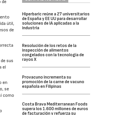
o de
Hiperbaric reúne a 27 universitarios
mento
de España y EE UU para desarrollar
soluciones de IA aplicadas a la
da útil,
industria
cesos de
orrecta
Resolución de los retos de la
inspección de alimentos
congelados con la tecnología de
rayos X
 de sus
a el
Provacuno incrementa su
promoción de la carne de vacuno
o en
española en Filipinas
o, se
así como
Costa Brava Mediterranean Foods
supera los 1.600 millones de euros
io
de facturación y refuerza su