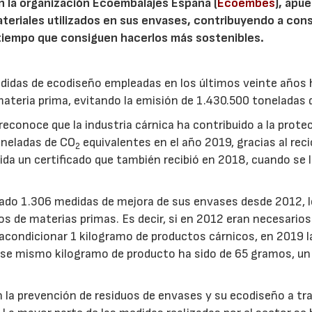
n la organización Ecoembalajes España (
Ecoembes
), apu
materiales utilizados en sus envases, contribuyendo a con
 tiempo que consiguen hacerlos más sostenibles.
didas de ecodiseño empleadas en los últimos veinte años
materia prima, evitando la emisión de 1.430.500 toneladas
reconoce que la industria cárnica ha contribuido a la prote
oneladas de CO
equivalentes en el año 2019, gracias al rec
2
ida un certificado que también recibió en 2018, cuando se 
tado 1.306 medidas de mejora de sus envases desde 2012, l
s de materias primas. Es decir, si en 2012 eran necesarios
ondicionar 1 kilogramo de productos cárnicos, en 2019 l
 ese mismo kilogramo de producto ha sido de 65 gramos, u
 la prevención de residuos de envases y su ecodiseño a tr