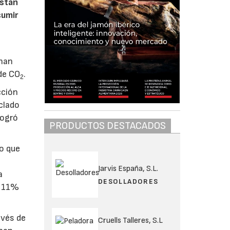
estan
sumir
 han
 de CO
.
2
cción
iclado
logró
PRODUCTOS DESTACADOS
o que
Jarvis España, S.L.
a
DESOLLADORES
n 11%
avés de
Cruells Talleres, S.L