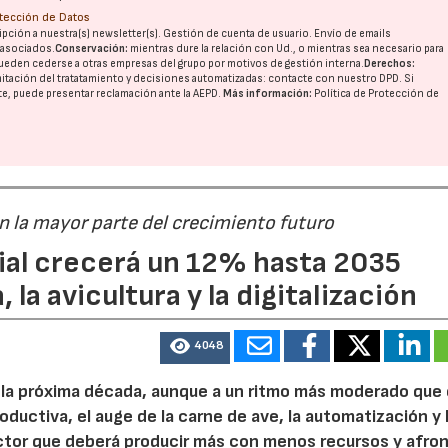
otección de Datos
pción a nuestra(s) newsletter(s). Gestión de cuenta de usuario. Envío de emails
o asociados.
Conservación:
mientras dure la relación con Ud., o mientras sea necesario para
ueden cederse a otras
empresas del grupo
por motivos de gestión interna.
Derechos:
imitación del tratatamiento y decisiones automatizadas:
contacte con nuestro DPD
. Si
nte, puede presentar reclamación ante la
AEPD
.
Más información:
Política de Protección de
án la mayor parte del crecimiento futuro
dial crecerá un 12% hasta 2035
 la avicultura y la digitalización
4048
e la próxima década, aunque a un ritmo más moderado que
roductiva, el auge de la carne de ave, la automatización y 
ctor que deberá producir más con menos recursos y afron