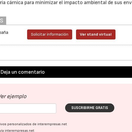
stria cárnica para minimizar el impacto ambiental de sus en
AS
spaña
Solicitar información
Ver stand virtual
Deja un comentario
Ver ejemplo
SUSCRIBIRME GRATIS
ativos personalizados de interempresas.net
vía interempresas.net