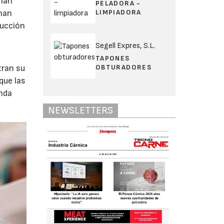
 han
PELADORA -
LIMPIADORA
 han
ducción
Segell Expres, S.L.
TAPONES
OBTURADORES
tran su
que las
unda
NEWSLETTERS