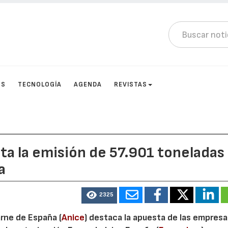
OS
TECNOLOGÍA
AGENDA
REVISTAS
ita la emisión de 57.901 toneladas
a
2325
arne de España (
Anice
) destaca la apuesta de las empres