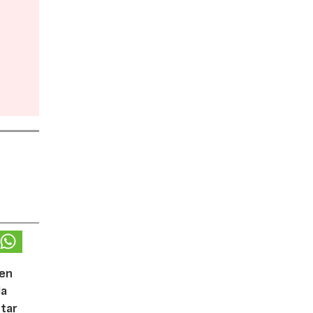
 en
la
tar