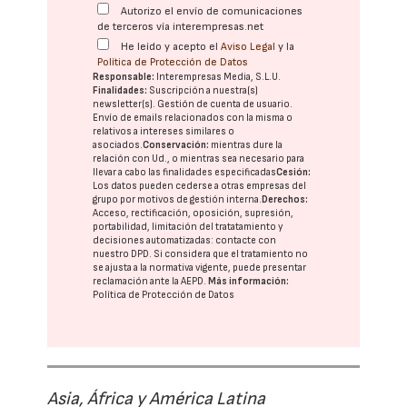
Autorizo el envío de comunicaciones
de terceros vía interempresas.net
He leído y acepto el
Aviso Legal
y la
Política de Protección de Datos
Responsable:
Interempresas Media, S.L.U.
Finalidades:
Suscripción a nuestra(s)
newsletter(s). Gestión de cuenta de usuario.
Envío de emails relacionados con la misma o
relativos a intereses similares o
asociados.
Conservación:
mientras dure la
relación con Ud., o mientras sea necesario para
llevar a cabo las finalidades especificadas
Cesión:
Los datos pueden cederse a otras
empresas del
grupo
por motivos de gestión interna.
Derechos:
Acceso, rectificación, oposición, supresión,
portabilidad, limitación del tratatamiento y
decisiones automatizadas:
contacte con
nuestro DPD
. Si considera que el tratamiento no
se ajusta a la normativa vigente, puede presentar
reclamación ante la
AEPD
.
Más información:
Política de Protección de Datos
Asia, África y América Latina