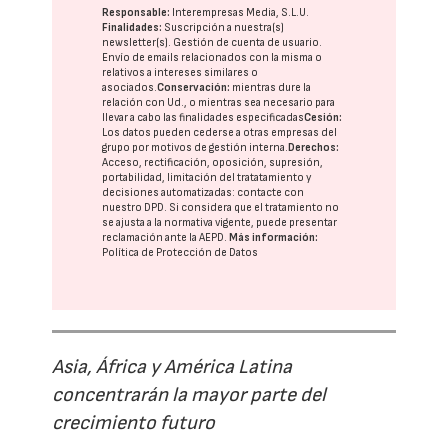
Responsable:
Interempresas Media, S.L.U.
Finalidades:
Suscripción a nuestra(s)
newsletter(s). Gestión de cuenta de usuario.
Envío de emails relacionados con la misma o
relativos a intereses similares o
asociados.
Conservación:
mientras dure la
relación con Ud., o mientras sea necesario para
llevar a cabo las finalidades especificadas
Cesión:
Los datos pueden cederse a otras
empresas del
grupo
por motivos de gestión interna.
Derechos:
Acceso, rectificación, oposición, supresión,
portabilidad, limitación del tratatamiento y
decisiones automatizadas:
contacte con
nuestro DPD
. Si considera que el tratamiento no
se ajusta a la normativa vigente, puede presentar
reclamación ante la
AEPD
.
Más información:
Política de Protección de Datos
Asia, África y América Latina
concentrarán la mayor parte del
crecimiento futuro