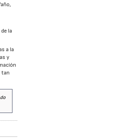
/año,
 de la
s a la
as y
rmación
o tan
ado