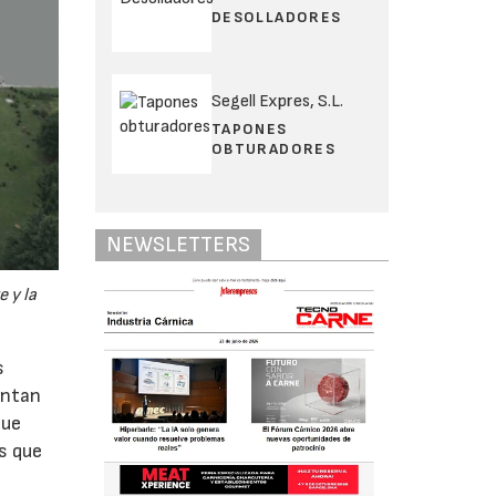
DESOLLADORES
Segell Expres, S.L.
TAPONES
OBTURADORES
NEWSLETTERS
 y la
s
entan
que
s que