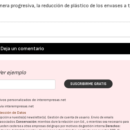
nera progresiva, la reducción de plástico de los envases a
Deja un comentario
23/07/2026
30/07/2026
Ver ejemplo
SUSCRIBIRME GRATIS
ativos personalizados de interempresas.net
vía interempresas.net
otección de Datos
pción a nuestra(s) newsletter(s). Gestión de cuenta de usuario. Envío de emails
o asociados.
Conservación:
mientras dure la relación con Ud., o mientras sea necesario para
ueden cederse a otras
empresas del grupo
por motivos de gestión interna.
Derechos: