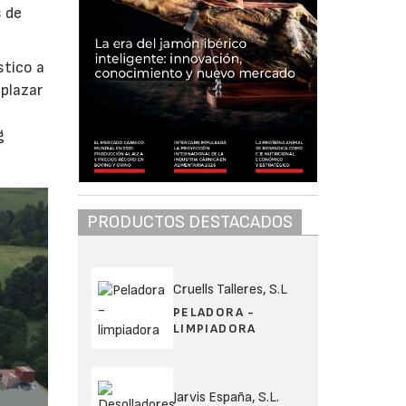
 de
stico a
mplazar
g
PRODUCTOS DESTACADOS
Cruells Talleres, S.L
PELADORA -
LIMPIADORA
Jarvis España, S.L.