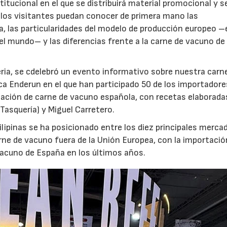
itucional en el que se distribuirá material promocional y s
e los visitantes puedan conocer de primera mano las
a, las particularidades del modelo de producción europeo –
el mundo– y las diferencias frente a la carne de vacuno de
feria, se cdelebró un evento informativo sobre nuestra carn
a Enderun en el que han participado 50 de los importador
tación de carne de vacuno española, con recetas elaborada
 Tasquería) y Miguel Carretero.
lipinas se ha posicionado entre los diez principales merca
rne de vacuno fuera de la Unión Europea, con la importació
vacuno de España en los últimos años.