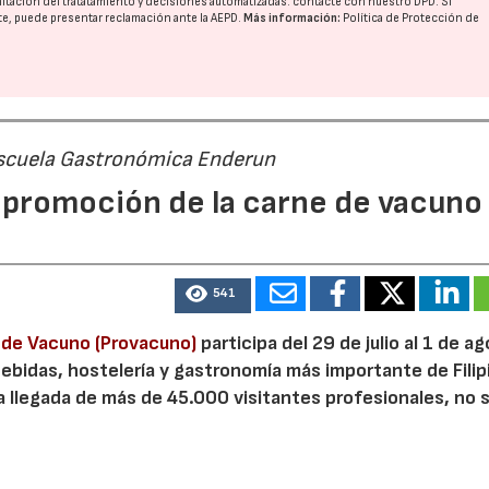
imitación del tratatamiento y decisiones automatizadas:
contacte con nuestro DPD
. Si
nte, puede presentar reclamación ante la
AEPD
.
Más información:
Política de Protección de
 Escuela Gastronómica Enderun
promoción de la carne de vacuno
541
e de Vacuno (Provacuno)
participa del 29 de julio al 1 de a
bebidas, hostelería y gastronomía más importante de Filip
a llegada de más de 45.000 visitantes profesionales, no 