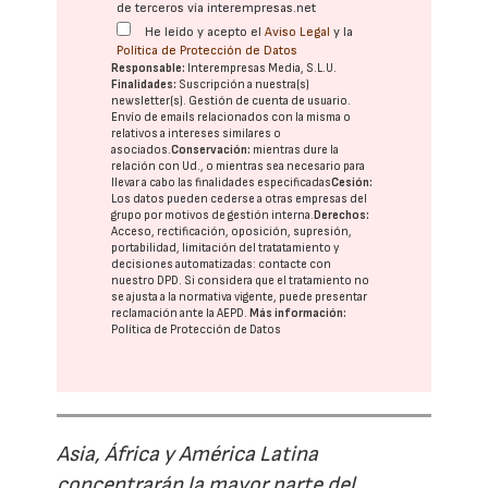
de terceros vía interempresas.net
He leído y acepto el
Aviso Legal
y la
Política de Protección de Datos
Responsable:
Interempresas Media, S.L.U.
Finalidades:
Suscripción a nuestra(s)
newsletter(s). Gestión de cuenta de usuario.
Envío de emails relacionados con la misma o
relativos a intereses similares o
asociados.
Conservación:
mientras dure la
relación con Ud., o mientras sea necesario para
llevar a cabo las finalidades especificadas
Cesión:
Los datos pueden cederse a otras
empresas del
grupo
por motivos de gestión interna.
Derechos:
Acceso, rectificación, oposición, supresión,
portabilidad, limitación del tratatamiento y
decisiones automatizadas:
contacte con
nuestro DPD
. Si considera que el tratamiento no
se ajusta a la normativa vigente, puede presentar
reclamación ante la
AEPD
.
Más información:
Política de Protección de Datos
Asia, África y América Latina
concentrarán la mayor parte del