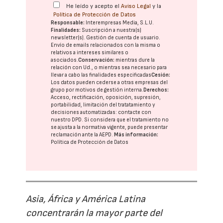
He leído y acepto el
Aviso Legal
y la
Política de Protección de Datos
Responsable:
Interempresas Media, S.L.U.
Finalidades:
Suscripción a nuestra(s)
newsletter(s). Gestión de cuenta de usuario.
Envío de emails relacionados con la misma o
relativos a intereses similares o
asociados.
Conservación:
mientras dure la
relación con Ud., o mientras sea necesario para
llevar a cabo las finalidades especificadas
Cesión:
Los datos pueden cederse a otras
empresas del
grupo
por motivos de gestión interna.
Derechos:
Acceso, rectificación, oposición, supresión,
portabilidad, limitación del tratatamiento y
decisiones automatizadas:
contacte con
nuestro DPD
. Si considera que el tratamiento no
se ajusta a la normativa vigente, puede presentar
reclamación ante la
AEPD
.
Más información:
Política de Protección de Datos
Asia, África y América Latina
concentrarán la mayor parte del