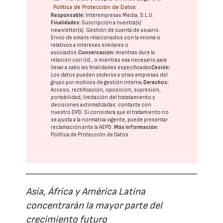
Política de Protección de Datos
Responsable:
Interempresas Media, S.L.U.
Finalidades:
Suscripción a nuestra(s)
newsletter(s). Gestión de cuenta de usuario.
Envío de emails relacionados con la misma o
relativos a intereses similares o
asociados.
Conservación:
mientras dure la
relación con Ud., o mientras sea necesario para
llevar a cabo las finalidades especificadas
Cesión:
Los datos pueden cederse a otras
empresas del
grupo
por motivos de gestión interna.
Derechos:
Acceso, rectificación, oposición, supresión,
portabilidad, limitación del tratatamiento y
decisiones automatizadas:
contacte con
nuestro DPD
. Si considera que el tratamiento no
se ajusta a la normativa vigente, puede presentar
reclamación ante la
AEPD
.
Más información:
Política de Protección de Datos
Asia, África y América Latina
concentrarán la mayor parte del
crecimiento futuro