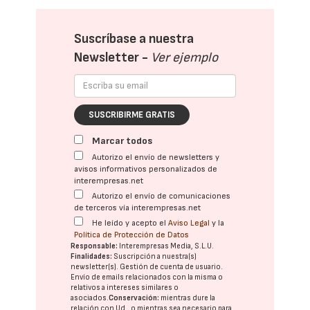
Suscríbase a nuestra
Newsletter -
Ver ejemplo
SUSCRIBIRME GRATIS
Marcar todos
Autorizo el envío de newsletters y
avisos informativos personalizados de
interempresas.net
Autorizo el envío de comunicaciones
de terceros vía interempresas.net
He leído y acepto el
Aviso Legal
y la
Política de Protección de Datos
Responsable:
Interempresas Media, S.L.U.
Finalidades:
Suscripción a nuestra(s)
newsletter(s). Gestión de cuenta de usuario.
Envío de emails relacionados con la misma o
relativos a intereses similares o
asociados.
Conservación:
mientras dure la
relación con Ud., o mientras sea necesario para