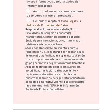
avisos informativos personalizados de
interempresas.net
Autorizo el envío de comunicaciones
de terceros vía interempresas.net
He leído y acepto el
Aviso Legal
y la
Política de Protección de Datos
Responsable:
Interempresas Media, S.L.U.
Finalidades:
Suscripción a nuestra(s)
newsletter(s). Gestión de cuenta de usuario.
Envío de emails relacionados con la misma o
relativos a intereses similares o
asociados.
Conservación:
mientras dure la
relación con Ud., o mientras sea necesario para
llevar a cabo las finalidades especificadas
Cesión:
Los datos pueden cederse a otras
empresas del
grupo
por motivos de gestión interna.
Derechos:
Acceso, rectificación, oposición, supresión,
portabilidad, limitación del tratatamiento y
decisiones automatizadas:
contacte con
nuestro DPD
. Si considera que el tratamiento no
se ajusta a la normativa vigente, puede presentar
reclamación ante la
AEPD
.
Más información:
Política de Protección de Datos