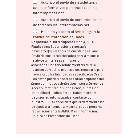
Autorizo el envío de newsletters y
avisos informativos personalizados de
interempresas.net
Autorizo el envío de comunicaciones
de terceros vía interempresas.net
He leído y acepto el
Aviso Legal
y la
Política de Protección de Datos
Responsable:
Interempresas Media, S.L.U.
Finalidades:
Suscripción a nuestra(s)
newsletter(s). Gestión de cuenta de usuario.
Envío de emails relacionados con la misma o
relativos a intereses similares o
asociados.
Conservación:
mientras dure la
relación con Ud., o mientras sea necesario para
llevar a cabo las finalidades especificadas
Cesión:
Los datos pueden cederse a otras
empresas del
grupo
por motivos de gestión interna.
Derechos:
Acceso, rectificación, oposición, supresión,
portabilidad, limitación del tratatamiento y
decisiones automatizadas:
contacte con
nuestro DPD
. Si considera que el tratamiento no
se ajusta a la normativa vigente, puede presentar
reclamación ante la
AEPD
.
Más información:
Política de Protección de Datos