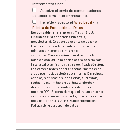
interempresas.net
Autorizo el envío de comunicaciones
de terceros vía interempresas.net
He leído y acepto el
Aviso Legal
y la
Política de Protección de Datos
Responsable:
Interempresas Media, S.L.U.
Finalidades:
Suscripción a nuestra(s)
newsletter(s). Gestión de cuenta de usuario.
Envío de emails relacionados con la misma o
relativos a intereses similares o
asociados.
Conservación:
mientras dure la
relación con Ud., o mientras sea necesario para
llevar a cabo las finalidades especificadas
Cesión:
Los datos pueden cederse a otras
empresas del
grupo
por motivos de gestión interna.
Derechos:
Acceso, rectificación, oposición, supresión,
portabilidad, limitación del tratatamiento y
decisiones automatizadas:
contacte con
nuestro DPD
. Si considera que el tratamiento no
se ajusta a la normativa vigente, puede presentar
reclamación ante la
AEPD
.
Más información:
Política de Protección de Datos