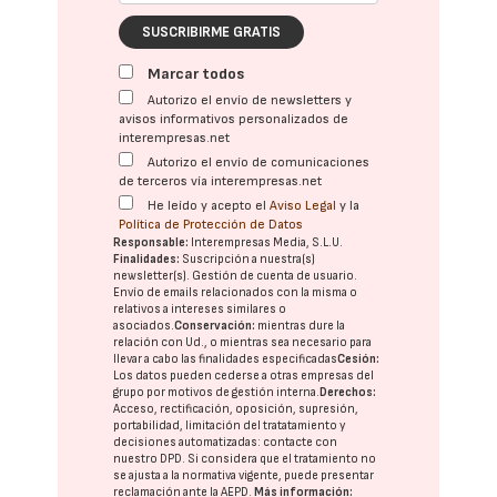
SUSCRIBIRME GRATIS
Marcar todos
Autorizo el envío de newsletters y
avisos informativos personalizados de
interempresas.net
Autorizo el envío de comunicaciones
de terceros vía interempresas.net
He leído y acepto el
Aviso Legal
y la
Política de Protección de Datos
Responsable:
Interempresas Media, S.L.U.
Finalidades:
Suscripción a nuestra(s)
newsletter(s). Gestión de cuenta de usuario.
Envío de emails relacionados con la misma o
relativos a intereses similares o
asociados.
Conservación:
mientras dure la
relación con Ud., o mientras sea necesario para
llevar a cabo las finalidades especificadas
Cesión:
Los datos pueden cederse a otras
empresas del
grupo
por motivos de gestión interna.
Derechos:
Acceso, rectificación, oposición, supresión,
portabilidad, limitación del tratatamiento y
decisiones automatizadas:
contacte con
nuestro DPD
. Si considera que el tratamiento no
se ajusta a la normativa vigente, puede presentar
reclamación ante la
AEPD
.
Más información: