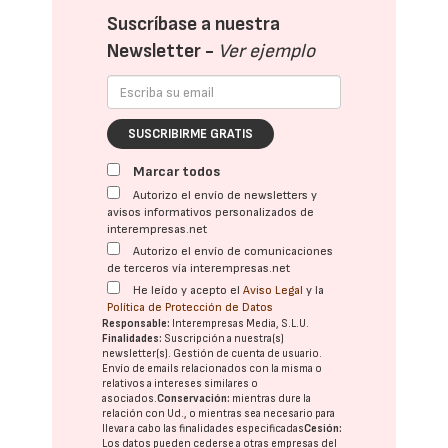
Suscríbase a nuestra
Newsletter -
Ver ejemplo
SUSCRIBIRME GRATIS
Marcar todos
Autorizo el envío de newsletters y
avisos informativos personalizados de
interempresas.net
Autorizo el envío de comunicaciones
de terceros vía interempresas.net
He leído y acepto el
Aviso Legal
y la
Política de Protección de Datos
Responsable:
Interempresas Media, S.L.U.
Finalidades:
Suscripción a nuestra(s)
newsletter(s). Gestión de cuenta de usuario.
Envío de emails relacionados con la misma o
relativos a intereses similares o
asociados.
Conservación:
mientras dure la
relación con Ud., o mientras sea necesario para
llevar a cabo las finalidades especificadas
Cesión:
Los datos pueden cederse a otras
empresas del