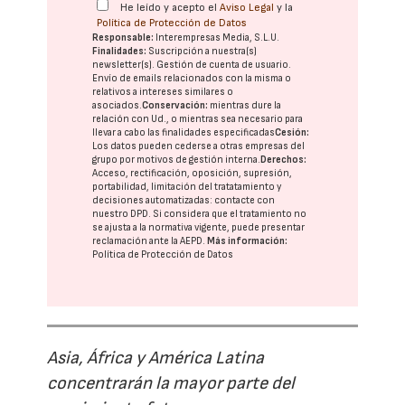
He leído y acepto el
Aviso Legal
y la
Política de Protección de Datos
Responsable:
Interempresas Media, S.L.U.
Finalidades:
Suscripción a nuestra(s)
newsletter(s). Gestión de cuenta de usuario.
Envío de emails relacionados con la misma o
relativos a intereses similares o
asociados.
Conservación:
mientras dure la
relación con Ud., o mientras sea necesario para
llevar a cabo las finalidades especificadas
Cesión:
Los datos pueden cederse a otras
empresas del
grupo
por motivos de gestión interna.
Derechos:
Acceso, rectificación, oposición, supresión,
portabilidad, limitación del tratatamiento y
decisiones automatizadas:
contacte con
nuestro DPD
. Si considera que el tratamiento no
se ajusta a la normativa vigente, puede presentar
reclamación ante la
AEPD
.
Más información:
Política de Protección de Datos
Asia, África y América Latina
concentrarán la mayor parte del