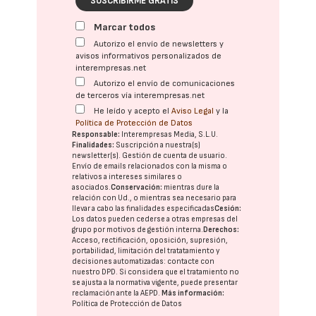
SUSCRIBIRME GRATIS
Marcar todos
Autorizo el envío de newsletters y
avisos informativos personalizados de
interempresas.net
Autorizo el envío de comunicaciones
de terceros vía interempresas.net
He leído y acepto el
Aviso Legal
y la
Política de Protección de Datos
Responsable:
Interempresas Media, S.L.U.
Finalidades:
Suscripción a nuestra(s)
newsletter(s). Gestión de cuenta de usuario.
Envío de emails relacionados con la misma o
relativos a intereses similares o
asociados.
Conservación:
mientras dure la
relación con Ud., o mientras sea necesario para
llevar a cabo las finalidades especificadas
Cesión:
Los datos pueden cederse a otras
empresas del
grupo
por motivos de gestión interna.
Derechos:
Acceso, rectificación, oposición, supresión,
portabilidad, limitación del tratatamiento y
decisiones automatizadas:
contacte con
nuestro DPD
. Si considera que el tratamiento no
se ajusta a la normativa vigente, puede presentar
reclamación ante la
AEPD
.
Más información:
Política de Protección de Datos