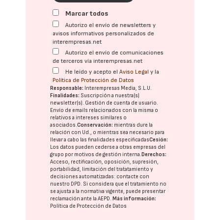
Marcar todos
Autorizo el envío de newsletters y
avisos informativos personalizados de
interempresas.net
Autorizo el envío de comunicaciones
de terceros vía interempresas.net
He leído y acepto el
Aviso Legal
y la
Política de Protección de Datos
Responsable:
Interempresas Media, S.L.U.
Finalidades:
Suscripción a nuestra(s)
newsletter(s). Gestión de cuenta de usuario.
Envío de emails relacionados con la misma o
relativos a intereses similares o
asociados.
Conservación:
mientras dure la
relación con Ud., o mientras sea necesario para
llevar a cabo las finalidades especificadas
Cesión:
Los datos pueden cederse a otras
empresas del
grupo
por motivos de gestión interna.
Derechos:
Acceso, rectificación, oposición, supresión,
portabilidad, limitación del tratatamiento y
decisiones automatizadas:
contacte con
nuestro DPD
. Si considera que el tratamiento no
se ajusta a la normativa vigente, puede presentar
reclamación ante la
AEPD
.
Más información:
Política de Protección de Datos