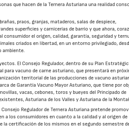
sonas que hacen de la Ternera Asturiana una realidad cons
 brañas, praos, granjas, mataderos, salas de despiece,
andes superficies y carnicerías de barrio y que ahora, cora
l consumidor el origen, calidad, garantía, seguridad y tern
imales criados en libertad, en un entorno privilegiado, desd
o ambiente.
23/07/2026
30/07/2026
ectos. El Consejo Regulador, dentro de su Plan Estratégi
al para vacuno de carne asturiano, que presentará en próx
anización territorial de las producciones de vacuno asturia
Marca de Garantía Vacuno Mayor Asturiano, que tiene por ob
novillas, vacas, cebones, toros y bueyes del Principado de
existentes, Asturiana de los Valles y Asturiana de la Monta
el Consejo Regulador de Ternera Asturiana pretende promove
en a los consumidores en cuanto a la calidad y al origen de
 de la certificación de los mismos en el segundo semestre d