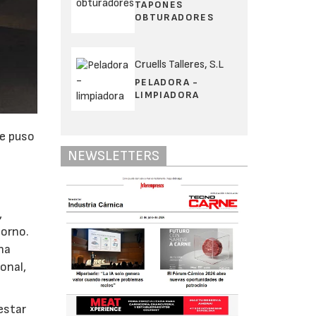
TAPONES
OBTURADORES
Cruells Talleres, S.L
PELADORA -
LIMPIADORA
se puso
NEWSLETTERS
,
torno.
ha
onal,
estar