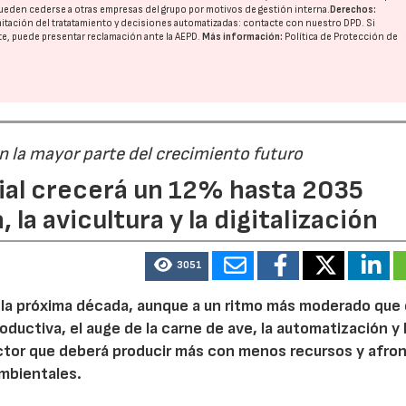
ueden cederse a otras
empresas del grupo
por motivos de gestión interna.
Derechos:
imitación del tratatamiento y decisiones automatizadas:
contacte con nuestro DPD
. Si
nte, puede presentar reclamación ante la
AEPD
.
Más información:
Política de Protección de
án la mayor parte del crecimiento futuro
dial crecerá un 12% hasta 2035
 la avicultura y la digitalización
3051
e la próxima década, aunque a un ritmo más moderado que
roductiva, el auge de la carne de ave, la automatización y 
ctor que deberá producir más con menos recursos y afron
ambientales.