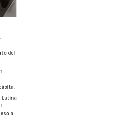
s
nto del
en
cápita.
 Latina
l
ceso a