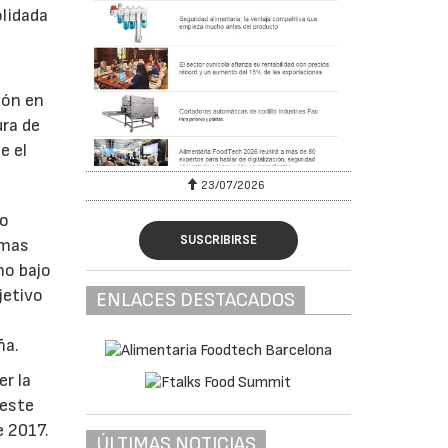
olidada
zón en
ura de
e el
23/07/2026
co
SUSCRIBIRSE
imas
no bajo
jetivo
ENLACES DESTACADOS
ña.
r la
 este
e 2017.
ÚLTIMAS NOTICIAS