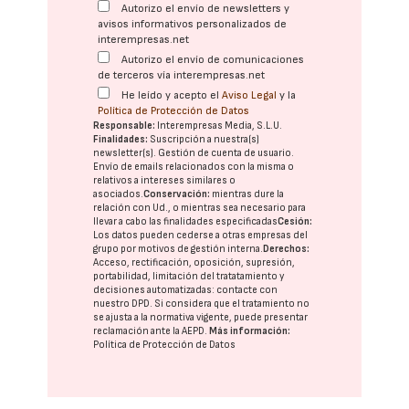
Autorizo el envío de newsletters y
avisos informativos personalizados de
interempresas.net
Autorizo el envío de comunicaciones
de terceros vía interempresas.net
He leído y acepto el
Aviso Legal
y la
Política de Protección de Datos
Responsable:
Interempresas Media, S.L.U.
Finalidades:
Suscripción a nuestra(s)
newsletter(s). Gestión de cuenta de usuario.
Envío de emails relacionados con la misma o
relativos a intereses similares o
asociados.
Conservación:
mientras dure la
relación con Ud., o mientras sea necesario para
llevar a cabo las finalidades especificadas
Cesión:
Los datos pueden cederse a otras
empresas del
grupo
por motivos de gestión interna.
Derechos:
Acceso, rectificación, oposición, supresión,
portabilidad, limitación del tratatamiento y
decisiones automatizadas:
contacte con
nuestro DPD
. Si considera que el tratamiento no
se ajusta a la normativa vigente, puede presentar
reclamación ante la
AEPD
.
Más información:
Política de Protección de Datos