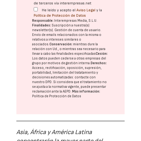
de terceros vía interempresas.net
He leído y acepto el
Aviso Legal
y la
Política de Protección de Datos
Responsable:
Interempresas Media, S.L.U.
Finalidades:
Suscripción a nuestra(s)
newsletter(s). Gestión de cuenta de usuario.
Envío de emails relacionados con la misma o
relativos a intereses similares o
asociados.
Conservación:
mientras dure la
relación con Ud., o mientras sea necesario para
llevar a cabo las finalidades especificadas
Cesión:
Los datos pueden cederse a otras
empresas del
grupo
por motivos de gestión interna.
Derechos:
Acceso, rectificación, oposición, supresión,
portabilidad, limitación del tratatamiento y
decisiones automatizadas:
contacte con
nuestro DPD
. Si considera que el tratamiento no
se ajusta a la normativa vigente, puede presentar
reclamación ante la
AEPD
.
Más información:
Política de Protección de Datos
Asia, África y América Latina