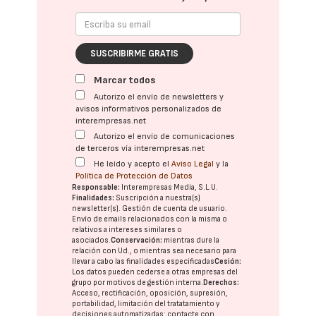
SUSCRIBIRME GRATIS
Marcar todos
Autorizo el envío de newsletters y
avisos informativos personalizados de
interempresas.net
Autorizo el envío de comunicaciones
de terceros vía interempresas.net
He leído y acepto el
Aviso Legal
y la
Política de Protección de Datos
Responsable:
Interempresas Media, S.L.U.
Finalidades:
Suscripción a nuestra(s)
newsletter(s). Gestión de cuenta de usuario.
Envío de emails relacionados con la misma o
relativos a intereses similares o
asociados.
Conservación:
mientras dure la
relación con Ud., o mientras sea necesario para
llevar a cabo las finalidades especificadas
Cesión:
Los datos pueden cederse a otras
empresas del
grupo
por motivos de gestión interna.
Derechos:
Acceso, rectificación, oposición, supresión,
portabilidad, limitación del tratatamiento y
decisiones automatizadas:
contacte con