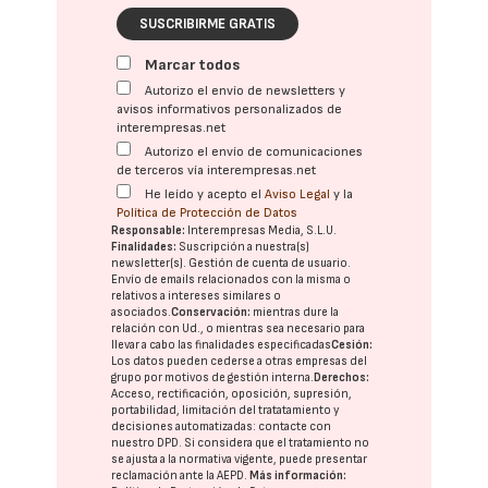
SUSCRIBIRME GRATIS
Marcar todos
Autorizo el envío de newsletters y
avisos informativos personalizados de
interempresas.net
Autorizo el envío de comunicaciones
de terceros vía interempresas.net
He leído y acepto el
Aviso Legal
y la
Política de Protección de Datos
Responsable:
Interempresas Media, S.L.U.
Finalidades:
Suscripción a nuestra(s)
newsletter(s). Gestión de cuenta de usuario.
Envío de emails relacionados con la misma o
relativos a intereses similares o
asociados.
Conservación:
mientras dure la
relación con Ud., o mientras sea necesario para
llevar a cabo las finalidades especificadas
Cesión:
Los datos pueden cederse a otras
empresas del
grupo
por motivos de gestión interna.
Derechos:
Acceso, rectificación, oposición, supresión,
portabilidad, limitación del tratatamiento y
decisiones automatizadas:
contacte con
nuestro DPD
. Si considera que el tratamiento no
se ajusta a la normativa vigente, puede presentar
reclamación ante la
AEPD
.
Más información: