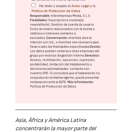
He leído y acepto el
Aviso Legal
y la
Política de Protección de Datos
Responsable:
Interempresas Media, S.L.U.
Finalidades:
Suscripción a nuestra(s)
newsletter(s). Gestión de cuenta de usuario.
Envío de emails relacionados con la misma o
relativos a intereses similares o
asociados.
Conservación:
mientras dure la
relación con Ud., o mientras sea necesario para
llevar a cabo las finalidades especificadas
Cesión:
Los datos pueden cederse a otras
empresas del
grupo
por motivos de gestión interna.
Derechos:
Acceso, rectificación, oposición, supresión,
portabilidad, limitación del tratatamiento y
decisiones automatizadas:
contacte con
nuestro DPD
. Si considera que el tratamiento no
se ajusta a la normativa vigente, puede presentar
reclamación ante la
AEPD
.
Más información:
Política de Protección de Datos
Asia, África y América Latina
concentrarán la mayor parte del