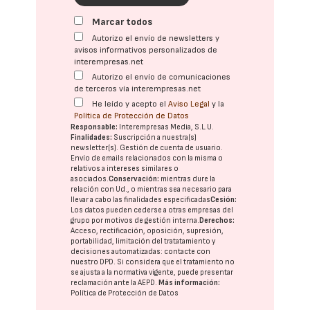
Marcar todos
Autorizo el envío de newsletters y
avisos informativos personalizados de
interempresas.net
Autorizo el envío de comunicaciones
de terceros vía interempresas.net
He leído y acepto el
Aviso Legal
y la
Política de Protección de Datos
Responsable:
Interempresas Media, S.L.U.
Finalidades:
Suscripción a nuestra(s)
newsletter(s). Gestión de cuenta de usuario.
Envío de emails relacionados con la misma o
relativos a intereses similares o
asociados.
Conservación:
mientras dure la
relación con Ud., o mientras sea necesario para
llevar a cabo las finalidades especificadas
Cesión:
Los datos pueden cederse a otras
empresas del
grupo
por motivos de gestión interna.
Derechos:
Acceso, rectificación, oposición, supresión,
portabilidad, limitación del tratatamiento y
decisiones automatizadas:
contacte con
nuestro DPD
. Si considera que el tratamiento no
se ajusta a la normativa vigente, puede presentar
reclamación ante la
AEPD
.
Más información:
Política de Protección de Datos