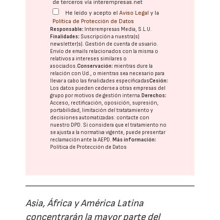
de terceros vía interempresas.net
He leído y acepto el
Aviso Legal
y la
Política de Protección de Datos
Responsable:
Interempresas Media, S.L.U.
Finalidades:
Suscripción a nuestra(s)
newsletter(s). Gestión de cuenta de usuario.
Envío de emails relacionados con la misma o
relativos a intereses similares o
asociados.
Conservación:
mientras dure la
relación con Ud., o mientras sea necesario para
llevar a cabo las finalidades especificadas
Cesión:
Los datos pueden cederse a otras
empresas del
grupo
por motivos de gestión interna.
Derechos:
Acceso, rectificación, oposición, supresión,
portabilidad, limitación del tratatamiento y
decisiones automatizadas:
contacte con
nuestro DPD
. Si considera que el tratamiento no
se ajusta a la normativa vigente, puede presentar
reclamación ante la
AEPD
.
Más información:
Política de Protección de Datos
Asia, África y América Latina
concentrarán la mayor parte del