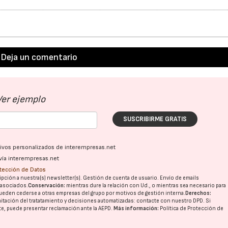
Deja un comentario
23/07/2026
30/07/2026
Ver ejemplo
SUSCRIBIRME GRATIS
ativos personalizados de interempresas.net
vía interempresas.net
otección de Datos
pción a nuestra(s) newsletter(s). Gestión de cuenta de usuario. Envío de emails
o asociados.
Conservación:
mientras dure la relación con Ud., o mientras sea necesario para
ueden cederse a otras
empresas del grupo
por motivos de gestión interna.
Derechos:
imitación del tratatamiento y decisiones automatizadas:
contacte con nuestro DPD
. Si
nte, puede presentar reclamación ante la
AEPD
.
Más información:
Política de Protección de