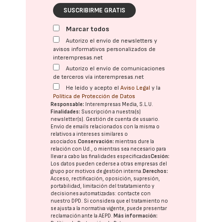
SUSCRIBIRME GRATIS
Marcar todos
Autorizo el envío de newsletters y
avisos informativos personalizados de
interempresas.net
Autorizo el envío de comunicaciones
de terceros vía interempresas.net
He leído y acepto el
Aviso Legal
y la
Política de Protección de Datos
Responsable:
Interempresas Media, S.L.U.
Finalidades:
Suscripción a nuestra(s)
newsletter(s). Gestión de cuenta de usuario.
Envío de emails relacionados con la misma o
relativos a intereses similares o
asociados.
Conservación:
mientras dure la
relación con Ud., o mientras sea necesario para
llevar a cabo las finalidades especificadas
Cesión:
Los datos pueden cederse a otras
empresas del
grupo
por motivos de gestión interna.
Derechos:
Acceso, rectificación, oposición, supresión,
portabilidad, limitación del tratatamiento y
decisiones automatizadas:
contacte con
nuestro DPD
. Si considera que el tratamiento no
se ajusta a la normativa vigente, puede presentar
reclamación ante la
AEPD
.
Más información: