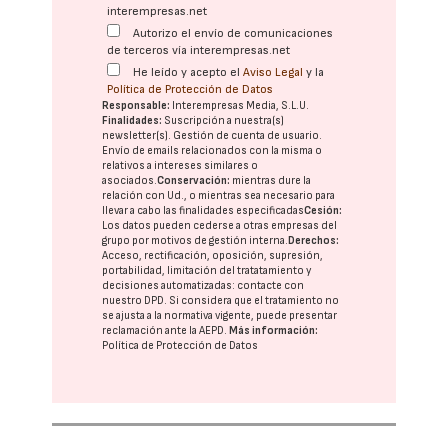
interempresas.net
Autorizo el envío de comunicaciones
de terceros vía interempresas.net
He leído y acepto el
Aviso Legal
y la
Política de Protección de Datos
Responsable:
Interempresas Media, S.L.U.
Finalidades:
Suscripción a nuestra(s)
newsletter(s). Gestión de cuenta de usuario.
Envío de emails relacionados con la misma o
relativos a intereses similares o
asociados.
Conservación:
mientras dure la
relación con Ud., o mientras sea necesario para
llevar a cabo las finalidades especificadas
Cesión:
Los datos pueden cederse a otras
empresas del
grupo
por motivos de gestión interna.
Derechos:
Acceso, rectificación, oposición, supresión,
portabilidad, limitación del tratatamiento y
decisiones automatizadas:
contacte con
nuestro DPD
. Si considera que el tratamiento no
se ajusta a la normativa vigente, puede presentar
reclamación ante la
AEPD
.
Más información:
Política de Protección de Datos