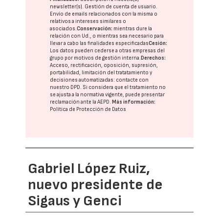
newsletter(s). Gestión de cuenta de usuario.
Envío de emails relacionados con la misma o
relativos a intereses similares o
asociados.
Conservación:
mientras dure la
relación con Ud., o mientras sea necesario para
llevar a cabo las finalidades especificadas
Cesión:
Los datos pueden cederse a otras
empresas del
grupo
por motivos de gestión interna.
Derechos:
Acceso, rectificación, oposición, supresión,
portabilidad, limitación del tratatamiento y
decisiones automatizadas:
contacte con
nuestro DPD
. Si considera que el tratamiento no
se ajusta a la normativa vigente, puede presentar
reclamación ante la
AEPD
.
Más información:
Política de Protección de Datos
Gabriel López Ruiz,
nuevo presidente de
Sigaus y Genci