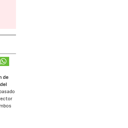
n de
del
 pasado
rector
 ambos