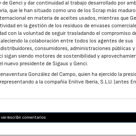
y de Genci y dar continuidad al trabajo desarrollado por am
oria, que le han situado como uno de los Scrap más maduro
nternacional en materia de aceites usados, mientras que G
tividad en la gestión de los residuos de envases comercial
idad con la voluntad de seguir trasladando el compromiso d
taleciendo la colaboración entre todos los agentes de sus
distribuidores, consumidores, administraciones públicas y
ci sigan siendo motores de sostenibilidad y aprovechamie
el nuevo presidente de Sigaus y Genci.
enaventura González del Campo, quien ha ejercido la presi
epresentando a la compañía Enilive Iberia, S.L.U. (antes En
ver/escribir comentarios