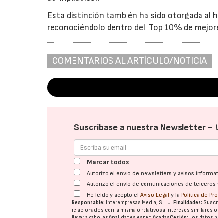
Esta distinción también ha sido otorgada al h
reconociéndolo dentro del Top 10% de mejor
COMENTARIOS AL ARTÍCULO/NOTICIA
Suscríbase a nuestra Newsletter -
Marcar todos
Autorizo el envío de newsletters y avisos inform
Autorizo el envío de comunicaciones de terceros 
He leído y acepto el
Aviso Legal
y la
Política de Pr
Responsable:
Interempresas Media, S.L.U.
Finalidades:
Suscri
relacionados con la misma o relativos a intereses similares 
llevar a cabo las finalidades especificadas
Cesión:
Los datos p