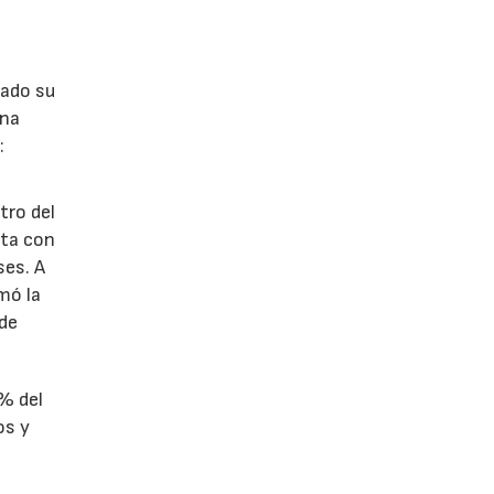
lado su
ina
:
tro del
nta con
ses. A
omó la
 de
1% del
os y