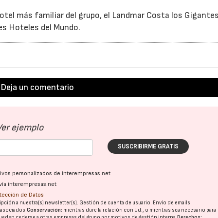
otel más familiar del grupo, el Landmar Costa los Gigantes
es Hoteles del Mundo.
Deja un comentario
Ver ejemplo
SUSCRIBIRME GRATIS
ativos personalizados de interempresas.net
vía interempresas.net
otección de Datos
pción a nuestra(s) newsletter(s). Gestión de cuenta de usuario. Envío de emails
o asociados.
Conservación:
mientras dure la relación con Ud., o mientras sea necesario para
ueden cederse a otras
empresas del grupo
por motivos de gestión interna.
Derechos: