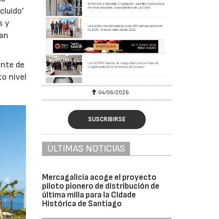
cluido’
s y
han
ente de
to nivel
04/06/2026
SUSCRIBIRSE
ÚLTIMAS NOTICIAS
Mercagalicia acoge el proyecto
piloto pionero de distribución de
última milla para la Cidade
Histórica de Santiago