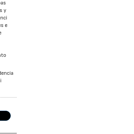
bas
s y
enci
es e
e
nto
dencia
i