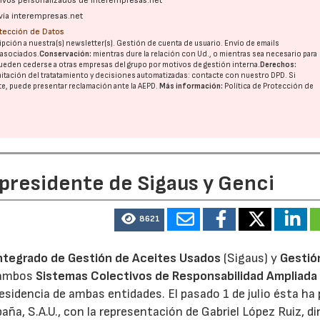
ativos personalizados de interempresas.net
vía interempresas.net
otección de Datos
pción a nuestra(s) newsletter(s). Gestión de cuenta de usuario. Envío de emails
o asociados.
Conservación:
mientras dure la relación con Ud., o mientras sea necesario para
ueden cederse a otras
empresas del grupo
por motivos de gestión interna.
Derechos:
imitación del tratatamiento y decisiones automatizadas:
contacte con nuestro DPD
. Si
nte, puede presentar reclamación ante la
AEPD
.
Más información:
Política de Protección de
 presidente de Sigaus y Genci
8621
ntegrado de Gestión de Aceites Usados
(Sigaus) y
Gestió
 ambos
Sistemas Colectivos de Responsabilidad Ampliada 
residencia de ambas entidades. El pasado 1 de julio ésta ha
aña, S.A.U., con la representación de Gabriel López Ruiz, di