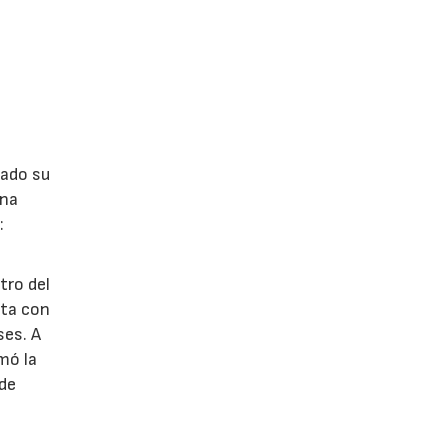
lado su
ina
:
tro del
nta con
ses. A
omó la
 de