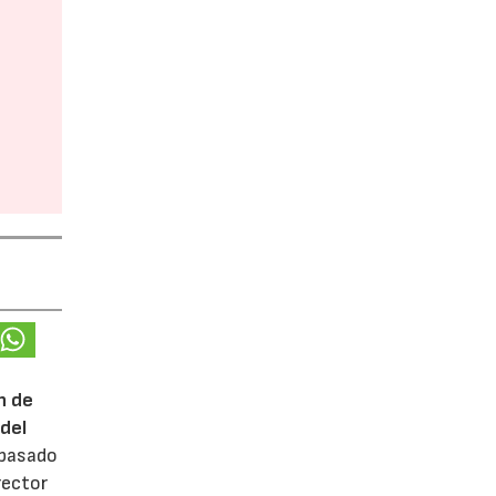
n de
del
 pasado
rector