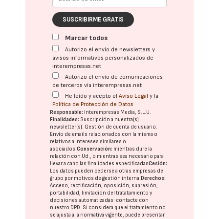
SUSCRIBIRME GRATIS
Marcar todos
Autorizo el envío de newsletters y
avisos informativos personalizados de
interempresas.net
Autorizo el envío de comunicaciones
de terceros vía interempresas.net
He leído y acepto el
Aviso Legal
y la
Política de Protección de Datos
Responsable:
Interempresas Media, S.L.U.
Finalidades:
Suscripción a nuestra(s)
newsletter(s). Gestión de cuenta de usuario.
Envío de emails relacionados con la misma o
relativos a intereses similares o
asociados.
Conservación:
mientras dure la
relación con Ud., o mientras sea necesario para
llevar a cabo las finalidades especificadas
Cesión:
Los datos pueden cederse a otras
empresas del
grupo
por motivos de gestión interna.
Derechos:
Acceso, rectificación, oposición, supresión,
portabilidad, limitación del tratatamiento y
decisiones automatizadas:
contacte con
nuestro DPD
. Si considera que el tratamiento no
se ajusta a la normativa vigente, puede presentar