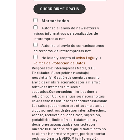
SUSCRIBIRME GRATIS
Marcar todos
Autorizo el envío de newsletters y
avisos informativos personalizados de
interempresas.net
Autorizo el envío de comunicaciones
de terceros vía interempresas.net
He leído y acepto el
Aviso Legal
y la
Política de Protección de Datos
Responsable:
Interempresas Media, S.L.U.
Finalidades:
Suscripción a nuestra(s)
newsletter(s). Gestión de cuenta de usuario.
Envío de emails relacionados con la misma o
relativos a intereses similares o
asociados.
Conservación:
mientras dure la
relación con Ud., o mientras sea necesario para
llevar a cabo las finalidades especificadas
Cesión:
Los datos pueden cederse a otras
empresas del
grupo
por motivos de gestión interna.
Derechos:
Acceso, rectificación, oposición, supresión,
portabilidad, limitación del tratatamiento y
decisiones automatizadas:
contacte con
nuestro DPD
. Si considera que el tratamiento no
se ajusta a la normativa vigente, puede presentar
reclamación ante la
AEPD
.
Más información: