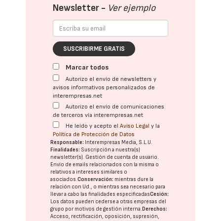
Newsletter -
Ver ejemplo
SUSCRIBIRME GRATIS
Marcar todos
Autorizo el envío de newsletters y
avisos informativos personalizados de
interempresas.net
Autorizo el envío de comunicaciones
de terceros vía interempresas.net
He leído y acepto el
Aviso Legal
y la
Política de Protección de Datos
Responsable:
Interempresas Media, S.L.U.
Finalidades:
Suscripción a nuestra(s)
newsletter(s). Gestión de cuenta de usuario.
Envío de emails relacionados con la misma o
relativos a intereses similares o
asociados.
Conservación:
mientras dure la
relación con Ud., o mientras sea necesario para
llevar a cabo las finalidades especificadas
Cesión:
Los datos pueden cederse a otras
empresas del
grupo
por motivos de gestión interna.
Derechos:
Acceso, rectificación, oposición, supresión,