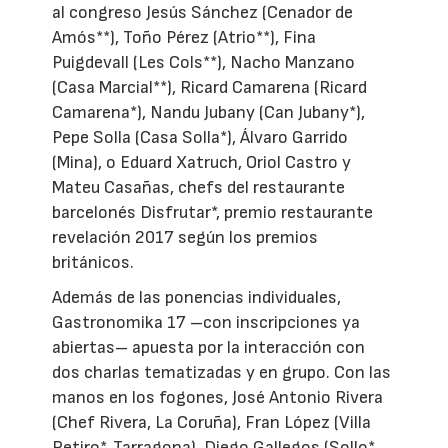
al congreso Jesús Sánchez (Cenador de
Amós**), Toño Pérez (Atrio**), Fina
Puigdevall (Les Cols**), Nacho Manzano
(Casa Marcial**), Ricard Camarena (Ricard
Camarena*), Nandu Jubany (Can Jubany*),
Pepe Solla (Casa Solla*), Álvaro Garrido
(Mina), o Eduard Xatruch, Oriol Castro y
Mateu Casañas, chefs del restaurante
barcelonés Disfrutar*, premio restaurante
revelación 2017 según los premios
británicos.
Además de las ponencias individuales,
Gastronomika 17 –con inscripciones ya
abiertas– apuesta por la interacción con
dos charlas tematizadas y en grupo. Con las
manos en los fogones, José Antonio Rivera
(Chef Rivera, La Coruña), Fran López (Villa
Retiro*, Tarragona), Diego Gallegos (Sollo*,