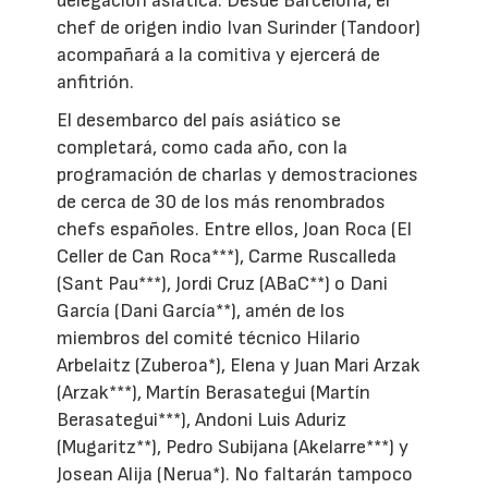
delegación asiática. Desde Barcelona, el
chef de origen indio Ivan Surinder (Tandoor)
acompañará a la comitiva y ejercerá de
anfitrión.
El desembarco del país asiático se
completará, como cada año, con la
programación de charlas y demostraciones
de cerca de 30 de los más renombrados
chefs españoles. Entre ellos, Joan Roca (El
Celler de Can Roca***), Carme Ruscalleda
(Sant Pau***), Jordi Cruz (ABaC**) o Dani
García (Dani García**), amén de los
miembros del comité técnico Hilario
Arbelaitz (Zuberoa*), Elena y Juan Mari Arzak
(Arzak***), Martín Berasategui (Martín
Berasategui***), Andoni Luis Aduriz
(Mugaritz**), Pedro Subijana (Akelarre***) y
Josean Alija (Nerua*). No faltarán tampoco