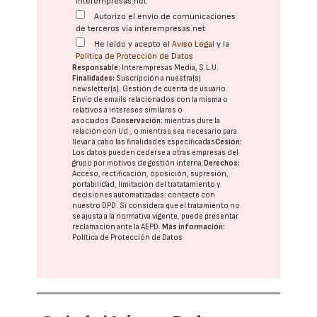
interempresas.net
Autorizo el envío de comunicaciones
de terceros vía interempresas.net
He leído y acepto el
Aviso Legal
y la
Política de Protección de Datos
Responsable:
Interempresas Media, S.L.U.
Finalidades:
Suscripción a nuestra(s)
newsletter(s). Gestión de cuenta de usuario.
Envío de emails relacionados con la misma o
relativos a intereses similares o
asociados.
Conservación:
mientras dure la
relación con Ud., o mientras sea necesario para
llevar a cabo las finalidades especificadas
Cesión:
Los datos pueden cederse a otras
empresas del
grupo
por motivos de gestión interna.
Derechos:
Acceso, rectificación, oposición, supresión,
portabilidad, limitación del tratatamiento y
decisiones automatizadas:
contacte con
nuestro DPD
. Si considera que el tratamiento no
se ajusta a la normativa vigente, puede presentar
reclamación ante la
AEPD
.
Más información:
Política de Protección de Datos