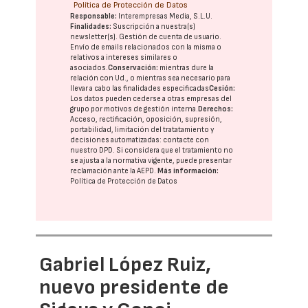
Política de Protección de Datos
Responsable:
Interempresas Media, S.L.U.
Finalidades:
Suscripción a nuestra(s)
newsletter(s). Gestión de cuenta de usuario.
Envío de emails relacionados con la misma o
relativos a intereses similares o
asociados.
Conservación:
mientras dure la
relación con Ud., o mientras sea necesario para
llevar a cabo las finalidades especificadas
Cesión:
Los datos pueden cederse a otras
empresas del
grupo
por motivos de gestión interna.
Derechos:
Acceso, rectificación, oposición, supresión,
portabilidad, limitación del tratatamiento y
decisiones automatizadas:
contacte con
nuestro DPD
. Si considera que el tratamiento no
se ajusta a la normativa vigente, puede presentar
reclamación ante la
AEPD
.
Más información:
Política de Protección de Datos
Gabriel López Ruiz,
nuevo presidente de