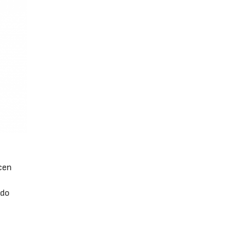
cen
ndo
s