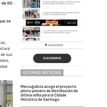
s de 60
que se
tec,
04/06/2026
02/07/2026
estará
 de sus
SUSCRIBIRSE
uidos,
lobal
ÚLTIMAS NOTICIAS
Mercagalicia acoge el proyecto
piloto pionero de distribución de
última milla para la Cidade
Histórica de Santiago