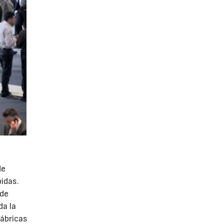
de
idas.
 de
da la
fábricas