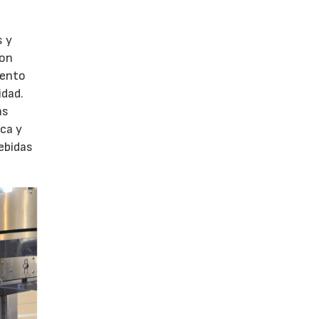
s y
con
iento
idad.
as
ica y
bebidas