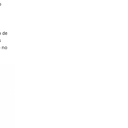
o
o de
s
o no