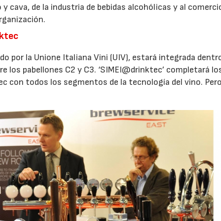
 y cava, de la industria de bebidas alcohólicas y al comerci
organización.
nktec
do por la Unione Italiana Vini (UIV), estará integrada dentr
tre los pabellones C2 y C3. ‘SIMEI@drinktec’ completará lo
ec con todos los segmentos de la tecnología del vino. Per