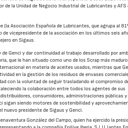
tor de la Unidad de Negocio Industrial de Lubricantes y AFS
e (la Asociación Española de Lubricantes, que agrupa al 8
 de vicepresidente de la asociación en los últimos seis añ
ejero en Sigaus.
y de Genci y dar continuidad al trabajo desarrollado por am
oria, que le han situado como uno de los Scrap más maduro
nternacional en materia de aceites usados, mientras que G
tividad en la gestión de los residuos de envases comercial
idad con la voluntad de seguir trasladando el compromiso d
taleciendo la colaboración entre todos los agentes de sus
distribuidores, consumidores, administraciones públicas y
ci sigan siendo motores de sostenibilidad y aprovechamie
el nuevo presidente de Sigaus y Genci.
enaventura González del Campo, quien ha ejercido la presi
epresentando a la compañía Enilive Iberia, S.L.U. (antes En