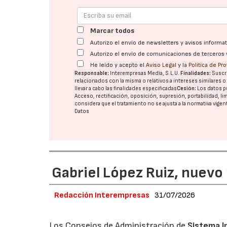
Marcar todos
Autorizo el envío de newsletters y avisos inform
Autorizo el envío de comunicaciones de terceros 
He leído y acepto el
Aviso Legal
y la
Política de Pr
Responsable:
Interempresas Media, S.L.U.
Finalidades:
Suscri
relacionados con la misma o relativos a intereses similares 
llevar a cabo las finalidades especificadas
Cesión:
Los datos p
Acceso, rectificación, oposición, supresión, portabilidad, l
considera que el tratamiento no se ajusta a la normativa vige
Datos
Gabriel López Ruiz, nuevo
Redacción Interempresas
31/07/2026
Los Consejos de Administración de
Sistema I