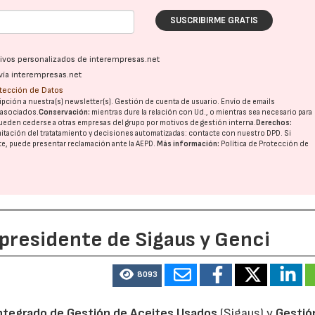
SUSCRIBIRME GRATIS
ativos personalizados de interempresas.net
vía interempresas.net
otección de Datos
pción a nuestra(s) newsletter(s). Gestión de cuenta de usuario. Envío de emails
o asociados.
Conservación:
mientras dure la relación con Ud., o mientras sea necesario para
ueden cederse a otras
empresas del grupo
por motivos de gestión interna.
Derechos:
imitación del tratatamiento y decisiones automatizadas:
contacte con nuestro DPD
. Si
nte, puede presentar reclamación ante la
AEPD
.
Más información:
Política de Protección de
 presidente de Sigaus y Genci
8093
ntegrado de Gestión de Aceites Usados
(Sigaus) y
Gestió