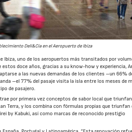
blecimiento Deli&Cia en el Aeropuerto de Ibiza
e Ibiza, uno de los aeropuertos más transitados por volum
de estos doce años, gracias a su know-how y experiencia, A
aptarse a las nuevas demandas de los clientes –un 66% de
manda –el 77% del pasaje visita la isla entre los meses de 
ipo de pasajero.
 trae por primera vez conceptos de sabor local que triunfan
an Terra, y los combina con fórmulas propias que triunfan
irei by Kabuki, así como marcas de reconocido prestigio
n España, Portugal y Latinoamérica, “Esta renovación refue