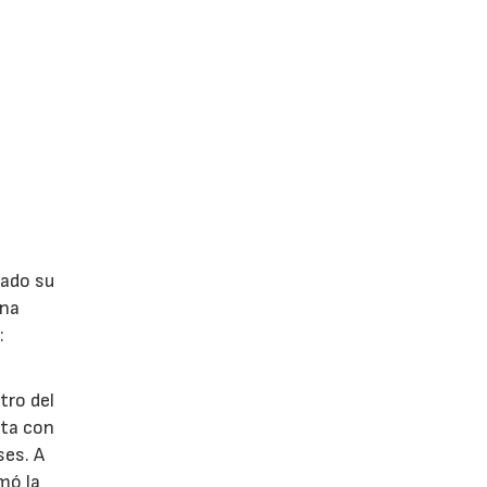
lado su
ina
:
tro del
nta con
ses. A
omó la