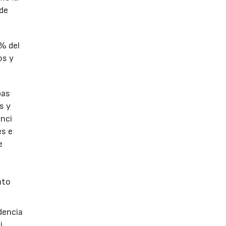
 de
1% del
os y
bas
s y
enci
es e
e
nto
dencia
i