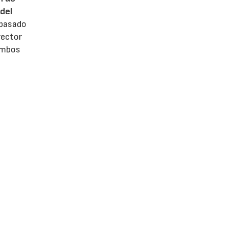
del
 pasado
rector
 ambos