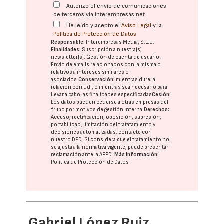
Autorizo el envío de comunicaciones
de terceros vía interempresas.net
He leído y acepto el
Aviso Legal
y la
Política de Protección de Datos
Responsable:
Interempresas Media, S.L.U.
Finalidades:
Suscripción a nuestra(s)
newsletter(s). Gestión de cuenta de usuario.
Envío de emails relacionados con la misma o
relativos a intereses similares o
asociados.
Conservación:
mientras dure la
relación con Ud., o mientras sea necesario para
llevar a cabo las finalidades especificadas
Cesión:
Los datos pueden cederse a otras
empresas del
grupo
por motivos de gestión interna.
Derechos:
Acceso, rectificación, oposición, supresión,
portabilidad, limitación del tratatamiento y
decisiones automatizadas:
contacte con
nuestro DPD
. Si considera que el tratamiento no
se ajusta a la normativa vigente, puede presentar
reclamación ante la
AEPD
.
Más información:
Política de Protección de Datos
Gabriel López Ruiz,