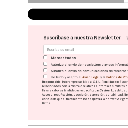
Suscríbase a nuestra Newsletter -
Marcar todos
Autorizo el envío de newsletters y avisos inform
Autorizo el envío de comunicaciones de terceros 
He leído y acepto el
Aviso Legal
y la
Política de Pr
Responsable:
Interempresas Media, S.L.U.
Finalidades:
Suscri
relacionados con la misma o relativos a intereses similares 
llevar a cabo las finalidades especificadas
Cesión:
Los datos p
Acceso, rectificación, oposición, supresión, portabilidad, l
considera que el tratamiento no se ajusta a la normativa vige
Datos