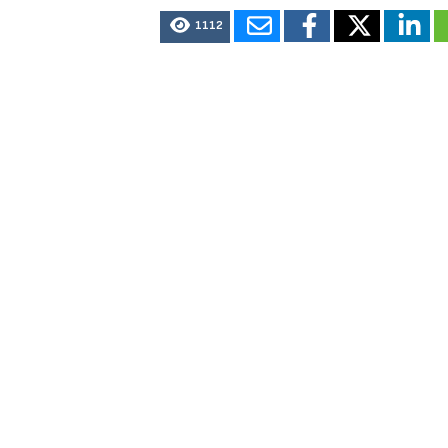
1112
e Mercancías es disminuir la presencia de vehículos en el