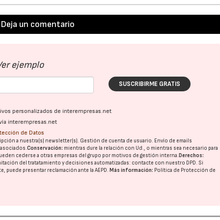
Deja un comentario
Ver ejemplo
SUSCRIBIRME GRATIS
ativos personalizados de interempresas.net
vía interempresas.net
otección de Datos
pción a nuestra(s) newsletter(s). Gestión de cuenta de usuario. Envío de emails
o asociados.
Conservación:
mientras dure la relación con Ud., o mientras sea necesario para
ueden cederse a otras
empresas del grupo
por motivos de gestión interna.
Derechos:
imitación del tratatamiento y decisiones automatizadas:
contacte con nuestro DPD
. Si
nte, puede presentar reclamación ante la
AEPD
.
Más información:
Política de Protección de