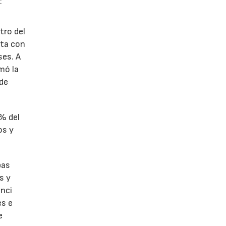
:
tro del
nta con
ses. A
omó la
 de
1% del
os y
bas
s y
enci
es e
e