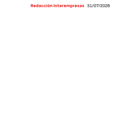
Redacción Interempresas
31/07/2026
El objetivo de este Centro de Distribución d
histórico.