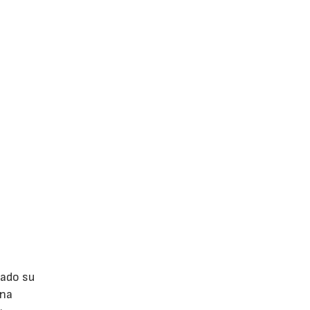
lado su
ina