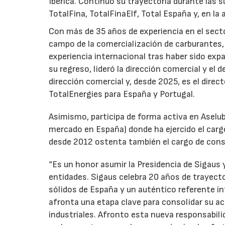
Ibérica. Continuó su trayectoria durante las s
TotalFina, TotalFinaElf, Total España y, en la
Con más de 35 años de experiencia en el secto
campo de la comercialización de carburantes, t
experiencia internacional tras haber sido expa
su regreso, lideró la dirección comercial y el 
dirección comercial y, desde 2025, es el direc
TotalEnergies para España y Portugal.
Asimismo, participa de forma activa en Aselub
mercado en España) donde ha ejercido el cargo
desde 2012 ostenta también el cargo de cons
“Es un honor asumir la Presidencia de Sigaus 
entidades. Sigaus celebra 20 años de trayect
sólidos de España y un auténtico referente i
afronta una etapa clave para consolidar su ac
industriales. Afronto esta nueva responsabil