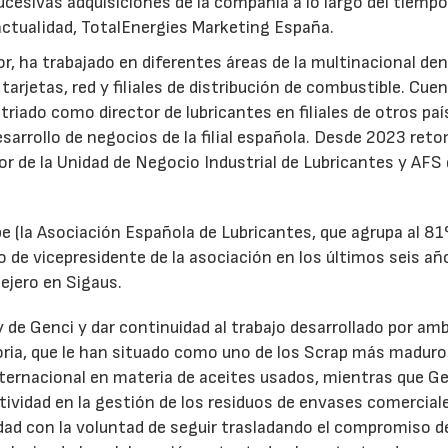
ucesivas adquisiciones de la compañía a lo largo del tiempo
 actualidad, TotalEnergies Marketing España.
r, ha trabajado en diferentes áreas de la multinacional den
arjetas, red y filiales de distribución de combustible. Cue
triado como director de lubricantes en filiales de otros paí
desarrollo de negocios de la filial española. Desde 2023 ret
tor de la Unidad de Negocio Industrial de Lubricantes y AFS
e (la Asociación Española de Lubricantes, que agrupa al 8
 de vicepresidente de la asociación en los últimos seis añ
ejero en Sigaus.
y de Genci y dar continuidad al trabajo desarrollado por am
oria, que le han situado como uno de los Scrap más maduro
nternacional en materia de aceites usados, mientras que G
tividad en la gestión de los residuos de envases comercial
idad con la voluntad de seguir trasladando el compromiso d