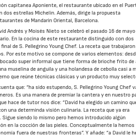
eón capitanea Aponiente, el restaurante ubicado en el Puer
n dos estrellas Michelin. Además, dirige la propuesta
taurantes de Mandarin Oriental, Barcelona.
avid Andrés y Moisés Nieto se celebró el pasado 16 de mayo
rio. En la cocina de este restaurante distinguido con dos
a final de S. Pellegrino Young Chef. La receta que trabajaron
os. Por este motivo se compone de varios elementos: desd
n bocado super informal que tiene forma de brioche frito de
 una muselina de anguila y una holandesa de cebolla casi a
derno que reúne técnicas clásicas y un producto muy select
enta que: “ha sido estupendo, S. Pellegrino Young Chef va
neros. Es una manera de premiar la cantera y en nuestro p
 que hace de tutor nos dice: “David ha elegido un camino qu
, con una determinda visión culinaria. La receta que ya era
. Sigue siendo lo mismo pero hemos introducido algún
ión en la cocción de las pieles. Conceptualmente la hemos
nomía fuera de nuestras fronteras”. Y añade: “a David le h