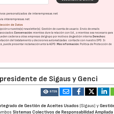
ativos personalizados de interempresas.net
vía interempresas.net
otección de Datos
pción a nuestra(s) newsletter(s). Gestión de cuenta de usuario. Envío de emails
o asociados.
Conservación:
mientras dure la relación con Ud., o mientras sea necesario para
ueden cederse a otras
empresas del grupo
por motivos de gestión interna.
Derechos:
imitación del tratatamiento y decisiones automatizadas:
contacte con nuestro DPD
. Si
nte, puede presentar reclamación ante la
AEPD
.
Más información:
Política de Protección de
 presidente de Sigaus y Genci
8728
ntegrado de Gestión de Aceites Usados
(Sigaus) y
Gestió
 ambos
Sistemas Colectivos de Responsabilidad Ampliada 