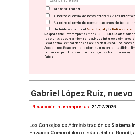
Marcar todos
Autorizo el envío de newsletters y avisos inform
Autorizo el envío de comunicaciones de terceros 
He leído y acepto el
Aviso Legal
y la
Política de Pr
Responsable:
Interempresas Media, S.L.U.
Finalidades:
Suscri
relacionados con la misma o relativos a intereses similares 
llevar a cabo las finalidades especificadas
Cesión:
Los datos p
Acceso, rectificación, oposición, supresión, portabilidad, l
considera que el tratamiento no se ajusta a la normativa vige
Datos
Gabriel López Ruiz, nuevo
Redacción Interempresas
31/07/2026
Los Consejos de Administración de
Sistema I
Envases Comerciales e Industriales (Genci)
,