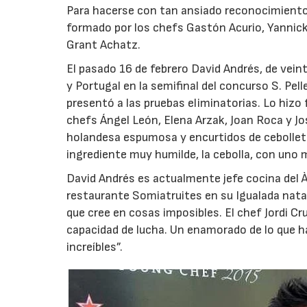
Para hacerse con tan ansiado reconocimiento l
formado por los chefs Gastón Acurio, Yannick
Grant Achatz.
El pasado 16 de febrero David Andrés, de vein
y Portugal en la semifinal del concurso S. Pel
presentó a las pruebas eliminatorias. Lo hizo 
chefs Ángel León, Elena Arzak, Joan Roca y Jo
holandesa espumosa y encurtidos de cebolleta
ingrediente muy humilde, la cebolla, con uno m
David Andrés es actualmente jefe cocina del Àb
restaurante Somiatruites en su Igualada natal
que cree en cosas imposibles. El chef Jordi C
capacidad de lucha. Un enamorado de lo que hac
increíbles”.