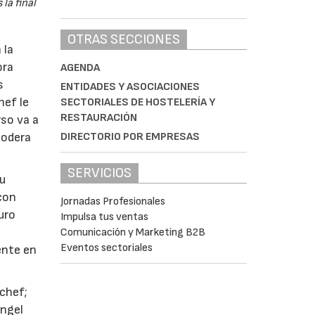
la final
OTRAS SECCIONES
 la
ora
AGENDA
s
ENTIDADES Y ASOCIACIONES
hef le
SECTORIALES DE HOSTELERÍA Y
RESTAURACIÓN
rso va a
DIRECTORIO POR EMPRESAS
podera
SERVICIOS
su
con
Jornadas Profesionales
uro
Impulsa tus ventas
Comunicación y Marketing B2B
Eventos sectoriales
ente en
 chef;
Ángel