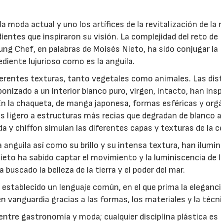
la moda actual y uno los artífices de la revitalización de l
dientes que inspiraron su visión. La complejidad del reto de
ung Chef, en palabras de Moisés Nieto, ha sido conjugar la
ediente lujurioso como es la anguila.
ferentes texturas, tanto vegetales como animales. Las dis
bonizado a un interior blanco puro, vírgen, intacto, han ins
 En la chaqueta, de manga japonesa, formas esféricas y org
s ligero a estructuras más recias que degradan de blanco a
da y chiffon simulan las diferentes capas y texturas de la c
la anguila así como su brillo y su intensa textura, han ilumi
ieto ha sabido captar el movimiento y la luminiscencia de l
buscado la belleza de la tierra y el poder del mar.
establecido un lenguaje común, en el que prima la eleganci
n vanguardia gracias a las formas, los materiales y la técn
entre gastronomía y moda; cualquier disciplina plástica es