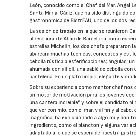
León, conocido como el Chef del Mar. Ángel L
Santa María, Cádiz, que ha sido distinguido co
gastronómica de BistrEAU, uno de los dos res
La sesión de trabajo en la que se reunieron D
al restaurante Àbac de Barcelona como escena
estrellas Michelin, los dos chefs prepararon l
abarcara muchas técnicas, conceptos y estil
cebolla rústica a esferificaciones; angulas; u
ahumada con allioli; una sablé de cebolla con
pastelería. Es un plato limpio, elegante y mo
Sobre su experiencia como mentor chef nos cu
un motor de motivación para los jóvenes coci
una cantera increíble” y sobre el candidato al
que ver con mío, con el mar, y al fin y al cabo
magnífica, ha evolucionado a algo muy bonito
ingrediente, como el plancton y alguna variac
adaptado a lo que se espera de nuestra gastro