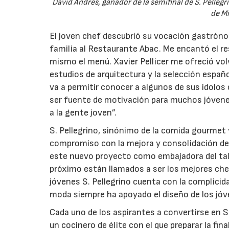
David Andrés, ganador de la semifinal de S. Pelleg
de Mi
El joven chef descubrió su vocación gastrónom
familia al Restaurante Abac. Me encantó el re
mismo el menú. Xavier Pellicer me ofreció volve
estudios de arquitectura y la selección españ
va a permitir conocer a algunos de sus ídolos
ser fuente de motivación para muchos jóvenes
a la gente joven”.
S. Pellegrino, sinónimo de la comida gourmet y
compromiso con la mejora y consolidación de
este nuevo proyecto como embajadora del tale
próximo están llamados a ser los mejores chef
jóvenes S. Pellegrino cuenta con la complici
moda siempre ha apoyado el diseño de los jóv
Cada uno de los aspirantes a convertirse en 
un cocinero de élite con el que preparar la fi