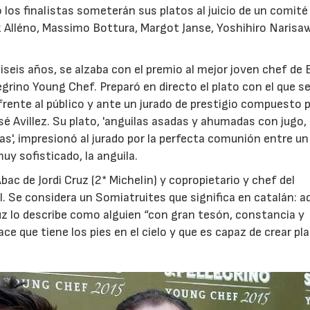
os finalistas someterán sus platos al juicio de un comité 
 Alléno, Massimo Bottura, Margot Janse, Yoshihiro Narisa
tiseis años, se alzaba con el premio al mejor joven chef de
legrino Young Chef. Preparó en directo el plato con el que s
frente al público y ante un jurado de prestigio compuesto p
sé Avillez. Su plato, 'anguilas asadas y ahumadas con jugo,
04/06/2026
02/07/2026
s', impresionó al jurado por la perfecta comunión entre un
uy sofisticado, la anguila.
ac de Jordi Cruz (2* Michelin) y copropietario y chef del
. Se considera un Somiatruites que significa en catalán: a
ruz lo describe como alguien “con gran tesón, constancia y
e que tiene los pies en el cielo y que es capaz de crear pl