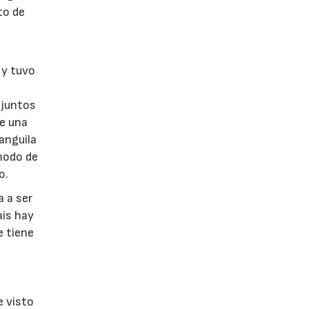
to de
 y tuvo
 juntos
e una
 anguila
 modo de
o.
 a ser
aís hay
e tiene
e visto