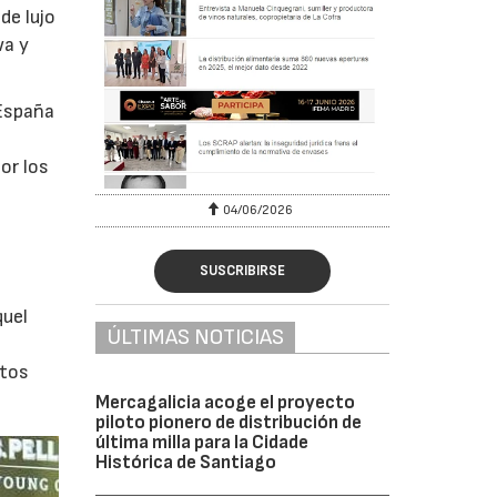
de lujo
wa y
 España
e
or los
04/06/2026
SUSCRIBIRSE
quel
ÚLTIMAS NOTICIAS
atos
Mercagalicia acoge el proyecto
piloto pionero de distribución de
última milla para la Cidade
Histórica de Santiago