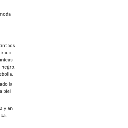
a moda
tintass
pirado
ánicas
 negro.
ebolla.
nado la
a piel
a y en
ica.