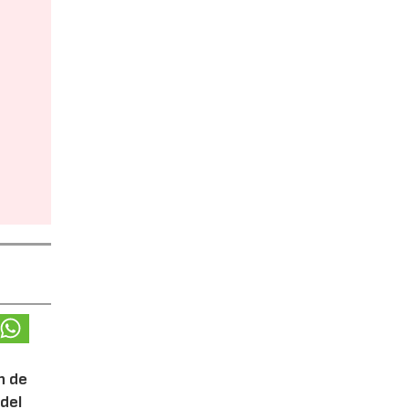
n de
del