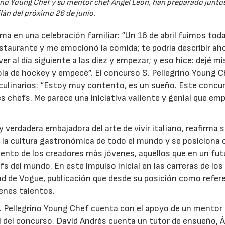
rino Young Chef y su mentor chef Ángel León, han preparado juntos 
lán del próximo 26 de junio.
a en una celebración familiar: “Un 16 de abril fuimos toda
staurante y me emocionó la comida; te podría describir ah
r al día siguiente a las diez y empezar; y eso hice: dejé mi
ola de hockey y empecé”. El concurso S. Pellegrino Young C
 culinarios: “Estoy muy contento, es un sueño. Este concu
 chefs. Me parece una iniciativa valiente y genial que em
 verdadera embajadora del arte de vivir italiano, reafirma 
 la cultura gastronómica de todo el mundo y se posiciona 
nto de los creadores más jóvenes, aquellos que en un fut
s del mundo. En este impulso inicial en las carreras de los
dad de Vogue, publicación que desde su posición como refer
enes talentos.
S. Pellegrino Young Chef cuenta con el apoyo de un mentor
nal del concurso. David Andrés cuenta un tutor de ensueño, 