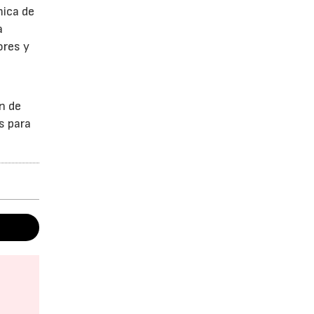
mica de
a
ores y
n de
s para