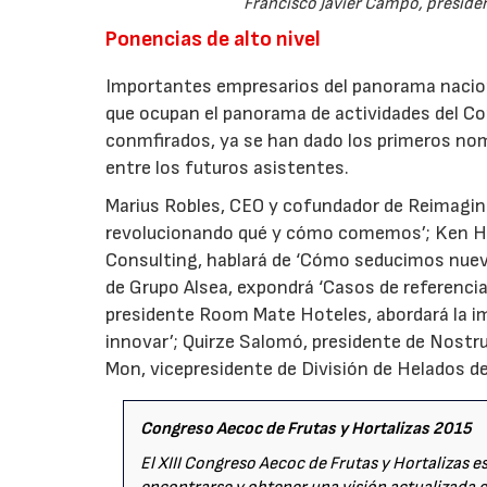
Francisco Javier Campo, presiden
Ponencias de alto nivel
Importantes empresarios del panorama naciona
que ocupan el panorama de actividades del C
conmfirados, ya se han dado los primeros nom
entre los futuros asistentes.
Marius Robles, CEO y cofundador de Reimagine
revolucionando qué y cómo comemos’; Ken Hu
Consulting, hablará de ‘Cómo seducimos nuev
de Grupo Alsea, expondrá ‘Casos de referencia
presidente Room Mate Hoteles, abordará la im
innovar’; Quirze Salomó, presidente de Nostr
Mon, vicepresidente de División de Helados de 
Congreso Aecoc
de Frutas y Hortalizas 2015
El XIII Congreso Aecoc de Frutas y Hortalizas e