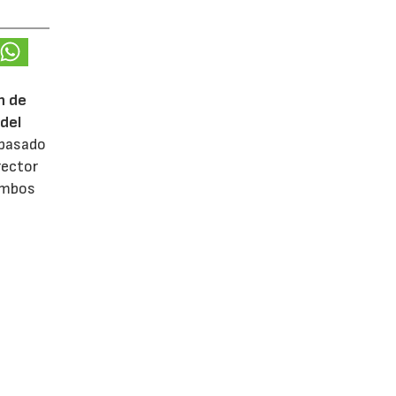
n de
del
 pasado
rector
 ambos