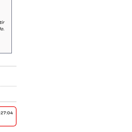
tir
do.
:27:04