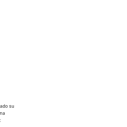
lado su
ina
: