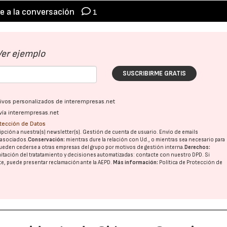
e a la conversación
1
Ver ejemplo
SUSCRIBIRME GRATIS
ativos personalizados de interempresas.net
vía interempresas.net
otección de Datos
pción a nuestra(s) newsletter(s). Gestión de cuenta de usuario. Envío de emails
o asociados.
Conservación:
mientras dure la relación con Ud., o mientras sea necesario para
ueden cederse a otras
empresas del grupo
por motivos de gestión interna.
Derechos:
imitación del tratatamiento y decisiones automatizadas:
contacte con nuestro DPD
. Si
nte, puede presentar reclamación ante la
AEPD
.
Más información:
Política de Protección de