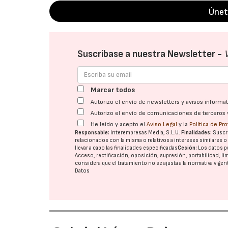
Únet
Suscríbase a nuestra Newsletter -
Marcar todos
Autorizo el envío de newsletters y avisos inform
Autorizo el envío de comunicaciones de terceros 
He leído y acepto el
Aviso Legal
y la
Política de Pr
Responsable:
Interempresas Media, S.L.U.
Finalidades:
Suscri
relacionados con la misma o relativos a intereses similares 
llevar a cabo las finalidades especificadas
Cesión:
Los datos p
Acceso, rectificación, oposición, supresión, portabilidad, l
considera que el tratamiento no se ajusta a la normativa vige
Datos