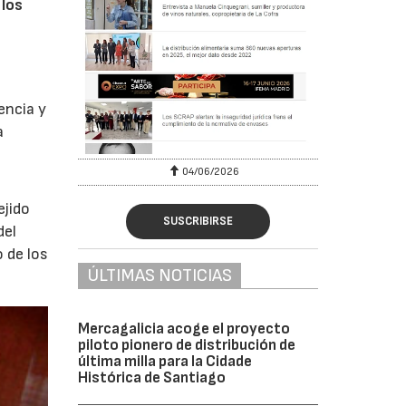
 los
encia y
a
04/06/2026
ejido
SUSCRIBIRSE
del
 de los
ÚLTIMAS NOTICIAS
Mercagalicia acoge el proyecto
piloto pionero de distribución de
última milla para la Cidade
Histórica de Santiago