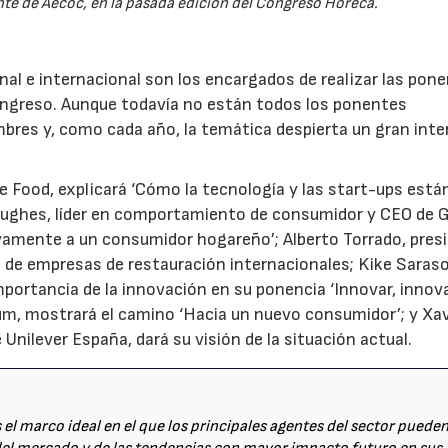
te de Aecoc, en la pasada edición del Congreso Horeca.
l e internacional son los encargados de realizar las pone
ongreso. Aunque todavía no están todos los ponentes
bres y, como cada año, la temática despierta un gran inte
 Food, explicará ‘Cómo la tecnología y las start-ups está
ghes, líder en comportamiento de consumidor y CEO de G
amente a un consumidor hogareño’; Alberto Torrado, pres
 de empresas de restauración internacionales; Kike Saraso
portancia de la innovación en su ponencia ‘Innovar, innova
um, mostrará el camino ‘Hacia un nuevo consumidor’; y Xav
Unilever España, dará su visión de la situación actual.
s el marco ideal en el que los principales agentes del sector puede