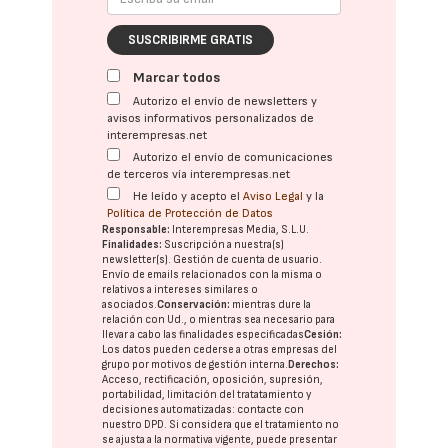
SUSCRIBIRME GRATIS
Marcar todos
Autorizo el envío de newsletters y
avisos informativos personalizados de
interempresas.net
Autorizo el envío de comunicaciones
de terceros vía interempresas.net
He leído y acepto el
Aviso Legal
y la
Política de Protección de Datos
Responsable:
Interempresas Media, S.L.U.
Finalidades:
Suscripción a nuestra(s)
newsletter(s). Gestión de cuenta de usuario.
Envío de emails relacionados con la misma o
relativos a intereses similares o
asociados.
Conservación:
mientras dure la
relación con Ud., o mientras sea necesario para
llevar a cabo las finalidades especificadas
Cesión:
Los datos pueden cederse a otras
empresas del
grupo
por motivos de gestión interna.
Derechos:
Acceso, rectificación, oposición, supresión,
portabilidad, limitación del tratatamiento y
decisiones automatizadas:
contacte con
nuestro DPD
. Si considera que el tratamiento no
se ajusta a la normativa vigente, puede presentar