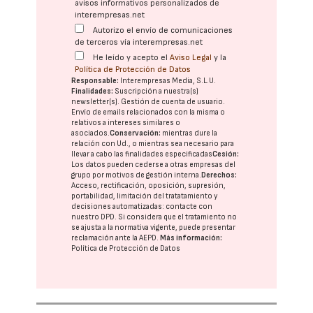
avisos informativos personalizados de
interempresas.net
Autorizo el envío de comunicaciones
de terceros vía interempresas.net
He leído y acepto el
Aviso Legal
y la
Política de Protección de Datos
Responsable:
Interempresas Media, S.L.U.
Finalidades:
Suscripción a nuestra(s)
newsletter(s). Gestión de cuenta de usuario.
Envío de emails relacionados con la misma o
relativos a intereses similares o
asociados.
Conservación:
mientras dure la
relación con Ud., o mientras sea necesario para
llevar a cabo las finalidades especificadas
Cesión:
Los datos pueden cederse a otras
empresas del
grupo
por motivos de gestión interna.
Derechos:
Acceso, rectificación, oposición, supresión,
portabilidad, limitación del tratatamiento y
decisiones automatizadas:
contacte con
nuestro DPD
. Si considera que el tratamiento no
se ajusta a la normativa vigente, puede presentar
reclamación ante la
AEPD
.
Más información:
Política de Protección de Datos