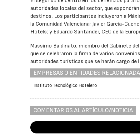
El segundo se centró en los beneficios para l
autoridades locales del sector, que expondrán
destinos. Los participantes incluyeron a Máx
la Comunidad Valenciana; Javier García-Cuenc
Hotels; y Eduardo Santander, CEO de la Euro
Massimo Baldinato, miembro del Gabinete del V
que se celebraron la firma de varios convenio
autoridades turísticas que se harán cargo de 
EMPRESAS O ENTIDADES RELACIONAD
Instituto Tecnológico Hotelero
COMENTARIOS AL ARTÍCULO/NOTICIA