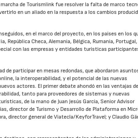
n marcha de Tourismlink fue resolver la falta de marco tec
vertirlo en un aliado en la respuesta a los cambios produci
seguidos, en el marco del proyecto, en los países en los q
lia, República Checa, Alemania, Bélgica, Rumania, Portugal,
pecial con las empresas y entidades turísticas participante
ad de participar en mesas redondas, que abordaron asunto
online, la interoperabilidad, y el potencial de las nuevas
uevos actores. El primer debate ahondó en las ventajas d
abilidad, tanto para proveedores de sistemas y nuevas
rísticas, de la mano de Juan Jesús García, Senior Advisor
ias, director de Turismo y Desarrollo de Plataforma en Mic
bra, director general de Viatecla/KeyforTravel; y Claudio Gä