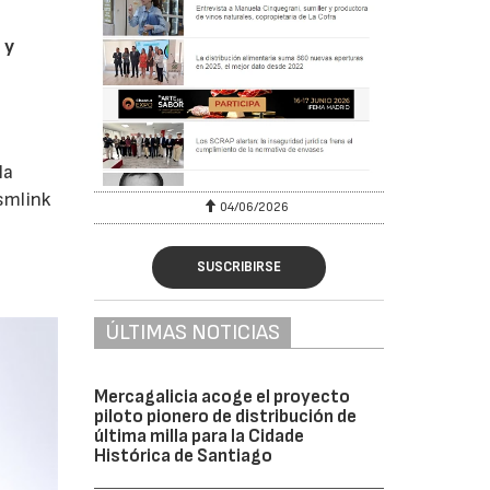
 y
la
ismlink
04/06/2026
SUSCRIBIRSE
ÚLTIMAS NOTICIAS
Mercagalicia acoge el proyecto
piloto pionero de distribución de
última milla para la Cidade
Histórica de Santiago