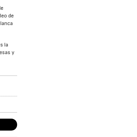
de
leo de
Blanca
s la
resas y