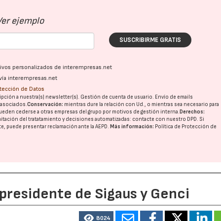
Ver ejemplo
SUSCRIBIRME GRATIS
ativos personalizados de interempresas.net
vía interempresas.net
otección de Datos
pción a nuestra(s) newsletter(s). Gestión de cuenta de usuario. Envío de emails
o asociados.
Conservación:
mientras dure la relación con Ud., o mientras sea necesario para
ueden cederse a otras
empresas del grupo
por motivos de gestión interna.
Derechos:
imitación del tratatamiento y decisiones automatizadas:
contacte con nuestro DPD
. Si
nte, puede presentar reclamación ante la
AEPD
.
Más información:
Política de Protección de
 presidente de Sigaus y Genci
8024