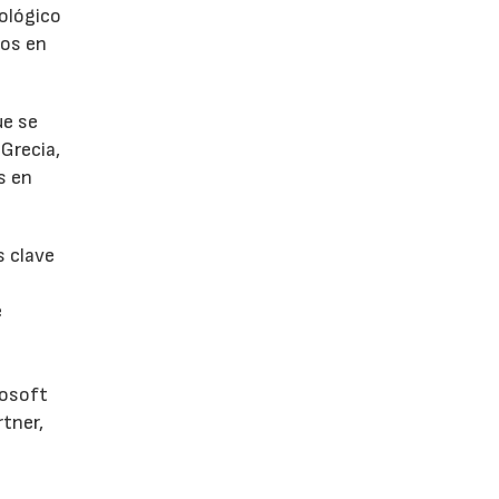
nológico
dos en
ue se
 Grecia,
s en
s clave
e
rosoft
rtner,