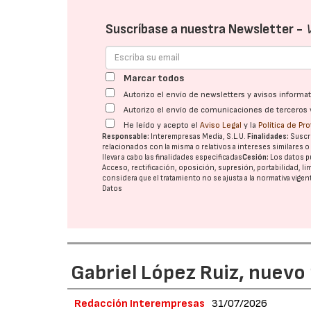
Suscríbase a nuestra Newsletter -
Marcar todos
Autorizo el envío de newsletters y avisos inform
Autorizo el envío de comunicaciones de terceros 
He leído y acepto el
Aviso Legal
y la
Política de Pr
Responsable:
Interempresas Media, S.L.U.
Finalidades:
Suscri
relacionados con la misma o relativos a intereses similares 
llevar a cabo las finalidades especificadas
Cesión:
Los datos p
Acceso, rectificación, oposición, supresión, portabilidad, l
considera que el tratamiento no se ajusta a la normativa vige
Datos
Gabriel López Ruiz, nuevo
Redacción Interempresas
31/07/2026