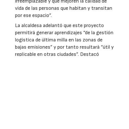
irreemplazable y que mejoren la calidad de
vida de las personas que habitan y transitan
por ese espacio”.
La alcaldesa adelantó que este proyecto
permitirá generar aprendizajes “de la gestión
logística de última milla en las zonas de
bajas emisiones” y por tanto resultará “útil y
replicable en otras ciudades”. Destacó
igualmente que la plataforma se encuentra
“en un ámbito urbanístico con capacidad
para el crecimiento” y que dispone de la
potencialidad para convertirse “en un vector
de conexión entre producción y consumo,
con la Plaza de Abastos como lo eres
fundamental de una cadena que tenemos
que mantener e impulsar” en el contexto
gallego, “un país con un potente sector
primario” y “dentro de un instante en que la