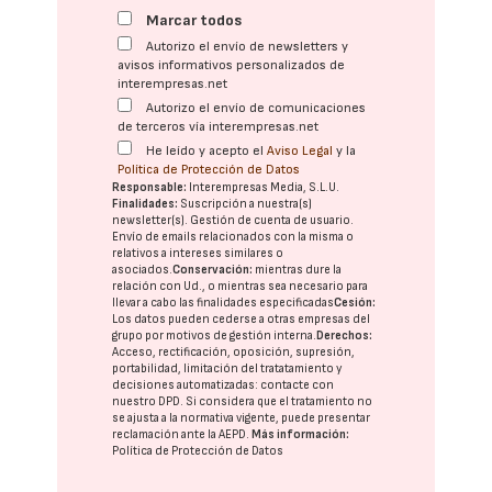
Marcar todos
Autorizo el envío de newsletters y
avisos informativos personalizados de
interempresas.net
Autorizo el envío de comunicaciones
de terceros vía interempresas.net
He leído y acepto el
Aviso Legal
y la
Política de Protección de Datos
Responsable:
Interempresas Media, S.L.U.
Finalidades:
Suscripción a nuestra(s)
newsletter(s). Gestión de cuenta de usuario.
Envío de emails relacionados con la misma o
relativos a intereses similares o
asociados.
Conservación:
mientras dure la
relación con Ud., o mientras sea necesario para
llevar a cabo las finalidades especificadas
Cesión:
Los datos pueden cederse a otras
empresas del
grupo
por motivos de gestión interna.
Derechos:
Acceso, rectificación, oposición, supresión,
portabilidad, limitación del tratatamiento y
decisiones automatizadas:
contacte con
nuestro DPD
. Si considera que el tratamiento no
se ajusta a la normativa vigente, puede presentar
reclamación ante la
AEPD
.
Más información:
Política de Protección de Datos